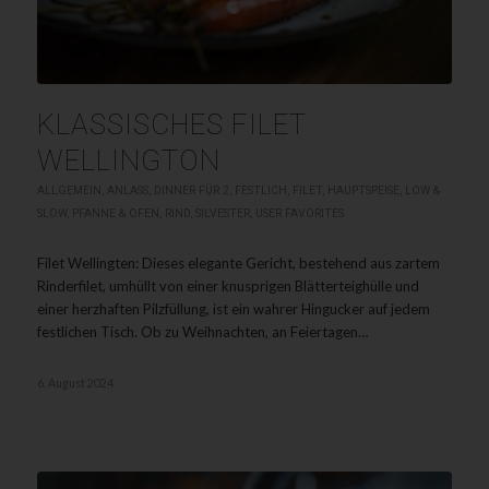
KLASSISCHES FILET
WELLINGTON
ALLGEMEIN
,
ANLASS
,
DINNER FÜR 2
,
FESTLICH
,
FILET
,
HAUPTSPEISE
,
LOW &
SLOW
,
PFANNE & OFEN
,
RIND
,
SILVESTER
,
USER FAVORITES
Filet Wellingten: Dieses elegante Gericht, bestehend aus zartem
Rinderfilet, umhüllt von einer knusprigen Blätterteighülle und
einer herzhaften Pilzfüllung, ist ein wahrer Hingucker auf jedem
festlichen Tisch. Ob zu Weihnachten, an Feiertagen…
6. August 2024