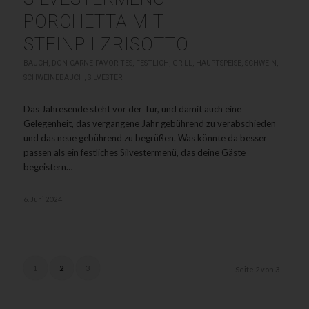
PORCHETTA MIT
STEINPILZRISOTTO
BAUCH
,
DON CARNE FAVORITES
,
FESTLICH
,
GRILL
,
HAUPTSPEISE
,
SCHWEIN
,
SCHWEINEBAUCH
,
SILVESTER
Das Jahresende steht vor der Tür, und damit auch eine
Gelegenheit, das vergangene Jahr gebührend zu verabschieden
und das neue gebührend zu begrüßen. Was könnte da besser
passen als ein festliches Silvestermenü, das deine Gäste
begeistern…
6. Juni 2024
1
2
3
Seite 2 von 3