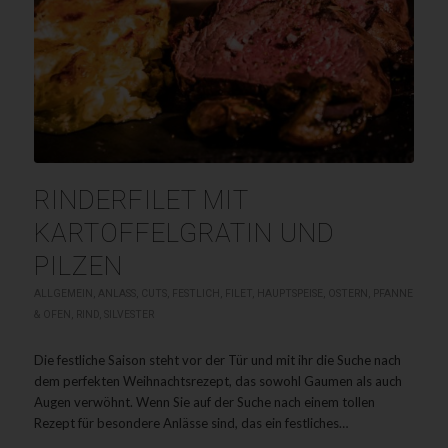
RINDERFILET MIT
KARTOFFELGRATIN UND
PILZEN
ALLGEMEIN
,
ANLASS
,
CUTS
,
FESTLICH
,
FILET
,
HAUPTSPEISE
,
OSTERN
,
PFANNE
& OFEN
,
RIND
,
SILVESTER
Die festliche Saison steht vor der Tür und mit ihr die Suche nach
dem perfekten Weihnachtsrezept, das sowohl Gaumen als auch
Augen verwöhnt. Wenn Sie auf der Suche nach einem tollen
Rezept für besondere Anlässe sind, das ein festliches…