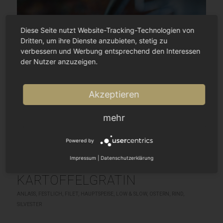
Diese Seite nutzt Website-Tracking-Technologien von
Dritten, um ihre Dienste anzubieten, stetig zu
verbessern und Werbung entsprechend den Interessen
der Nutzer anzuzeigen.
Akzeptieren
mehr
Powered by
Impressum
|
Datenschutzerklärung
FILET MIGNON MIT
KARTOFFELGRATIN
ANLASS
,
FESTLICH
,
FILET
,
HAUPTSPEISE
,
LOW & SLOW
,
OSTERN
,
RIND
,
SILVESTER