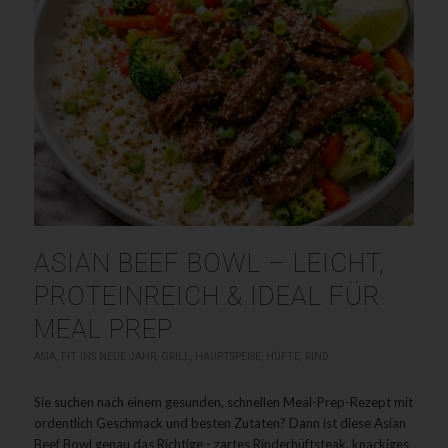
ASIAN BEEF BOWL – LEICHT,
PROTEINREICH & IDEAL FÜR
MEAL PREP
ASIA
,
FIT INS NEUE JAHR
,
GRILL
,
HAUPTSPEISE
,
HÜFTE
,
RIND
Sie suchen nach einem gesunden, schnellen Meal-Prep-Rezept mit
ordentlich Geschmack und besten Zutaten? Dann ist diese Asian
Beef Bowl genau das Richtige - zartes Rinderhüftsteak, knackiges