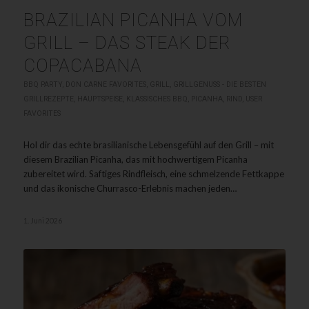
BRAZILIAN PICANHA VOM
GRILL – DAS STEAK DER
COPACABANA
BBQ PARTY
,
DON CARNE FAVORITES
,
GRILL
,
GRILLGENUSS - DIE BESTEN
GRILLREZEPTE
,
HAUPTSPEISE
,
KLASSISCHES BBQ
,
PICANHA
,
RIND
,
USER
FAVORITES
Hol dir das echte brasilianische Lebensgefühl auf den Grill – mit
diesem Brazilian Picanha, das mit hochwertigem Picanha
zubereitet wird. Saftiges Rindfleisch, eine schmelzende Fettkappe
und das ikonische Churrasco-Erlebnis machen jeden…
1. Juni 2026