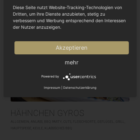
Diese Seite nutzt Website-Tracking-Technologien von
Dritten, um ihre Dienste anzubieten, stetig zu
verbessern und Werbung entsprechend den Interessen
der Nutzer anzuzeigen.
Akzeptieren
mehr
Powered by
Impressum
|
Datenschutzerklärung
HÄHNCHEN GYROS
ALLGEMEIN
,
ANLASS
,
BBQ PARTY
,
CUTS
,
FLEISCHSORTE
,
GEFLÜGEL
,
GRILL
,
HAUPTSPEISE
,
KEULE
,
KLASSISCHES BBQ