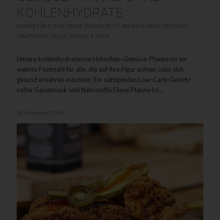
KOHLENHYDRATE
DINNER FÜR 2
,
DON CARNE FAVORITES
,
FIT INS NEUE JAHR
,
GEFLÜGEL
,
HAUPTSPEISE
,
KEULE
,
PFANNE & OFEN
Unsere kohlenhydratarme Hähnchen-Gemüse-Pfanne ist ein
wahres Festmahl für alle, die auf ihre Figur achten oder sich
gesund ernähren möchten. Ein sättigendes Low-Carb-Gericht
voller Geschmack und Nährstoffe Diese Pfanne ist…
18. Dezember 2024