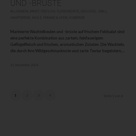
UND -BRÜSTE
ALLGEMEIN
,
BRUST
,
FESTLICH
,
FLEISCHSORTE
,
GEFLÜGEL
,
GRILL
,
HAUPTSPEISE
,
KEULE
,
PFANNE & OFEN
,
VORSPEISE
Marinierte Wachtelkeulen und -brüste auf frischem Feldsalat sind
eine perfekte Kombination aus zartem, feinfaserigem
Geflügelfleisch und frischen, aromatischen Zutaten. Die Wachteln,
die durch ihre Wildgeschmacknote und zarte Textur begeistern,…
11. November 2024
1
2
3
4
Seite 1 von 4