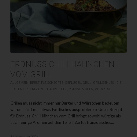
ERDNUSS CHILI HÄHNCHEN
VOM GRILL
ALLGEMEIN
,
BRUST
,
FLEISCHSORTE
,
GEFLÜGEL
,
GRILL
,
GRILLGENUSS - DIE
BESTEN GRILLREZEPTE
,
HAUPTSPEISE
,
PFANNE & OFEN
,
VORSPEISE
Grillen muss nicht immer nur Burger und Würstchen bedeuten –
warum nicht mal etwas Exotisches ausprobieren? Unser Rezept
für Erdnuss-Chili Hähnchen vom Grill bringt sowohl würzige als
auch feurige Aromen auf den Teller! Zartes französisches…
11. November 2024