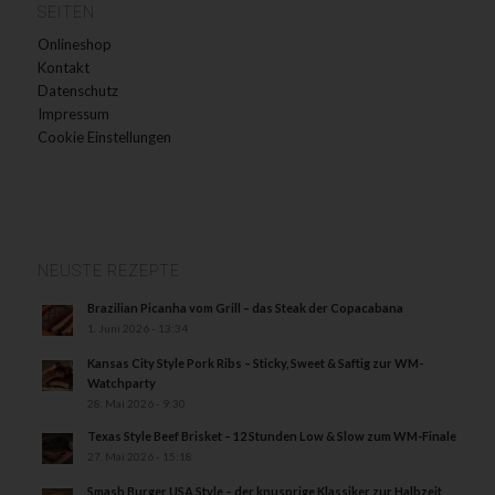
SEITEN
Onlineshop
Kontakt
Datenschutz
Impressum
Cookie Einstellungen
NEUSTE REZEPTE
Brazilian Picanha vom Grill – das Steak der Copacabana
1. Juni 2026 - 13:34
Kansas City Style Pork Ribs – Sticky, Sweet & Saftig zur WM-
Watchparty
28. Mai 2026 - 9:30
Texas Style Beef Brisket – 12 Stunden Low & Slow zum WM-Finale
27. Mai 2026 - 15:18
Smash Burger USA Style – der knusprige Klassiker zur Halbzeit