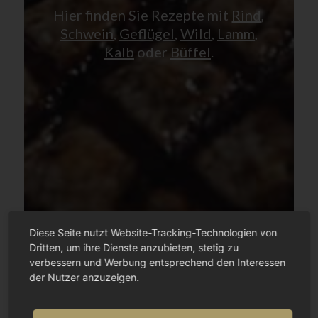
Hier finden Sie Rezepte mit
Rind
,
Schwein
,
Geflügel
,
Wild
,
Lamm
,
Kalb
oder
Büffel
.
Diese Seite nutzt Website-Tracking-Technologien von
Dritten, um ihre Dienste anzubieten, stetig zu
verbessern und Werbung entsprechend den Interessen
der Nutzer anzuzeigen.