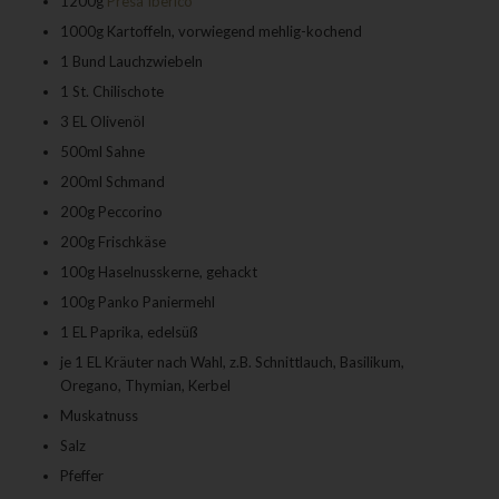
1200g
Presa Iberico
1000g Kartoffeln, vorwiegend mehlig-kochend
1 Bund Lauchzwiebeln
1 St. Chilischote
3 EL Olivenöl
500ml Sahne
200ml Schmand
200g Peccorino
200g Frischkäse
100g Haselnusskerne, gehackt
100g Panko Paniermehl
1 EL Paprika, edelsüß
je 1 EL Kräuter nach Wahl, z.B. Schnittlauch, Basilikum,
Oregano, Thymian, Kerbel
Muskatnuss
Salz
Pfeffer