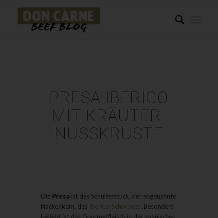
PRESA IBERICO
MIT KRÄUTER-
NUSSKRUSTE
Die
Presa
ist das Schulterstück, der sogenannte
Nackenkern, des
Ibérico
-Schweines
. Besonders
beliebt ist das Gourmetfleisch in der spanischen