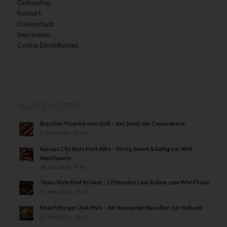
Onlineshop
Kontakt
Datenschutz
Impressum
Cookie Einstellungen
NEUSTE REZEPTE
Brazilian Picanha vom Grill – das Steak der Copacabana
1. Juni 2026 - 13:34
Kansas City Style Pork Ribs – Sticky, Sweet & Saftig zur WM-
Watchparty
28. Mai 2026 - 9:30
Texas Style Beef Brisket – 12 Stunden Low & Slow zum WM-Finale
27. Mai 2026 - 15:18
Smash Burger USA Style – der knusprige Klassiker zur Halbzeit
27. Mai 2026 - 11:25