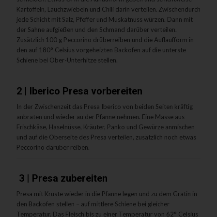
Kartoffeln, Lauchzwiebeln und Chili darin verteilen. Zwischendurch
jede Schicht mit Salz, Pfeffer und Muskatnuss würzen. Dann mit
der Sahne aufgießen und den Schmand darübe
r
verteilen.
Zusätzlich 100 g
Peccorin
o
drüberreiben
und die Auflaufform in
den auf 180
° Celsius
vorgeheizten Backofen
auf die
unterste
Schiene
bei
Ober-Unterhitze stellen.
2 | Iberico Presa vorbereiten
In der Zwischenzeit das
Presa
Iberico
von beiden Seiten kräftig
anbraten und wieder au der Pfanne nehmen. Eine Masse aus
Frischkäse, Haselnüsse, Kräuter,
Panko
und Gewürze
anmischen
und auf die Oberseite des
Presa
verteilen, zusätzlich noch etwas
Peccorino
darüber reiben.
3 | Presa zubereiten
Presa
mit Kruste wieder in die Pfanne legen und zu dem Gratin in
den Backofen stellen
– auf
mittlere Schiene
bei
gleich
er
Temperatur.
Das Fleisch bi
s zu einer Temperatur von 62
°
Celsius