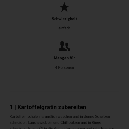
Schwierigkeit
einfach
Mengen für
4 Personen
1 | Kartoffelgratin zubereiten
Kartoffeln schälen, gründlich waschen und in dünne Scheiben
schneiden.
Lauchzwiebeln und Chili putzen und in Ringe
schneiden. Etwas Öl in die Auflaufform geben und schichtweise