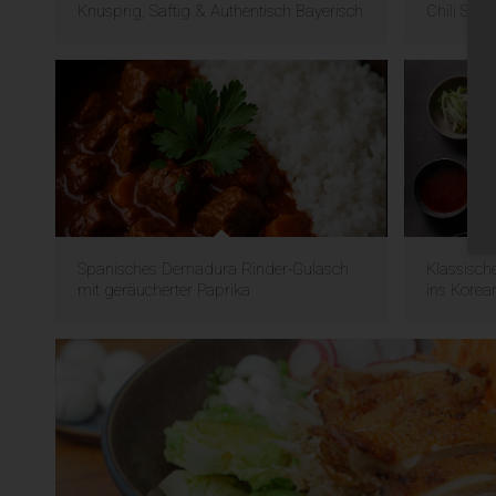
Knusprig, Saftig & Authentisch Bayerisch
Chili Sau
Spanisches Demadura Rinder-Gulasch
Klassisch
mit geräucherter Paprika
ins Korea