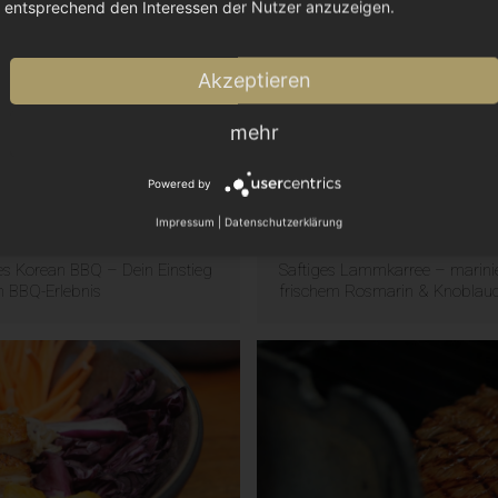
entsprechend den Interessen der Nutzer anzuzeigen.
ce – Marinade für Hähnchen
Koreanisches Rind deluxe
Akzeptieren
mehr
Powered by
Impressum
|
Datenschutzerklärung
es Korean BBQ – Dein Einstieg
Saftiges Lammkarree – marinie
n BBQ-Erlebnis
frischem Rosmarin & Knoblau