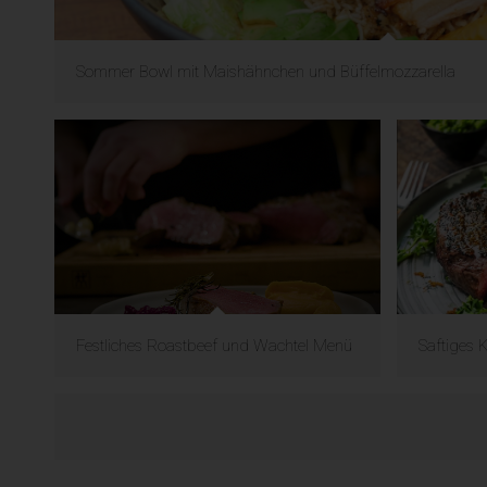
Sommer Bowl mit Maishähnchen und Büffelmozzarella
Festliches Roastbeef und Wachtel Menü
Saftiges 