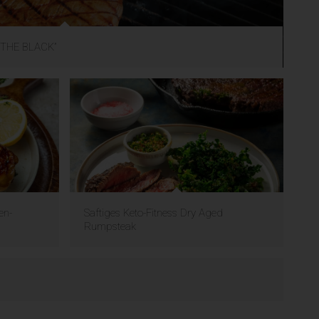
– “THE BLACK”
en-
Saftiges Keto-Fitness Dry Aged
Rumpsteak