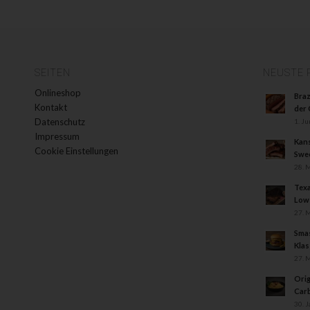
SEITEN
NEUSTE 
Onlineshop
Braz
Kontakt
der
Datenschutz
1. Ju
Impressum
Kans
Cookie Einstellungen
Swee
28. 
Texa
Low
27. 
Smas
Klas
27. 
Orig
Carb
30. 