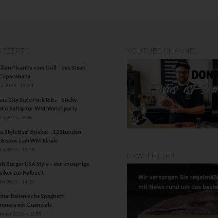
REZEPTE
YOUTUBE CHANNEL
ilian Picanha vom Grill – das Steak
 Copacabana
ni 2026 - 13:34
as City Style Pork Ribs – Sticky,
t & Saftig zur WM-Watchparty
Mai 2026 - 9:30
s Style Beef Brisket – 12 Stunden
 & Slow zum WM-Finale
Mai 2026 - 15:18
NEWSLETTER
h Burger USA Style – der knusprige
siker zur Halbzeit
Mai 2026 - 11:25
inal Italienische Spaghetti
onara mit Guanciale
Januar 2026 - 10:55