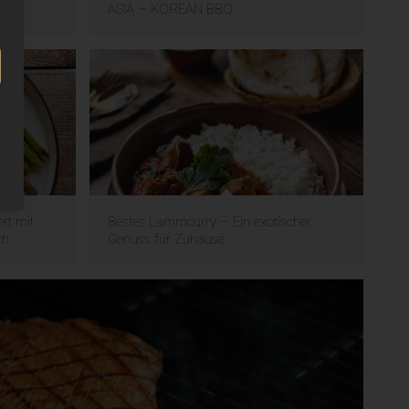
ASIA – KOREAN BBQ
rt mit
Bestes Lammcurry – Ein exotischer
ch
Genuss für Zuhause