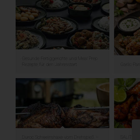
Gesunde Fertiggerichte und Meal Prep
Rezepte für den Jahresstart
Garlic Pa
Duroc Schweinshaxe vom Drehspieß –
SALITOS 