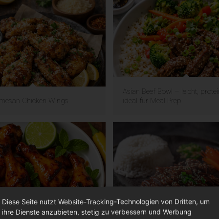
Asian Beef Bowl – leicht, prote
rmesan Chicken Wings
ideal für Meal Prep
Diese Seite nutzt Website-Tracking-Technologien von Dritten, um
ihre Dienste anzubieten, stetig zu verbessern und Werbung
Mojito x Don Carne Mango-
Bulgogi – Sweet Flame Bulgog