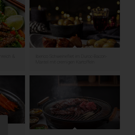
inreich &
Iberico Schweinefilet im Duroc-Bacon-
Mantel mit cremigen Kartoffeln
i