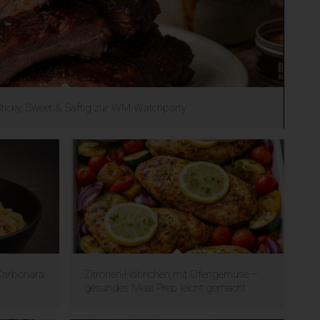
Sticky, Sweet & Saftig zur WM-Watchparty
 Carbonara
Zitronen-Hähnchen mit Ofengemüse –
gesundes Meal Prep leicht gemacht