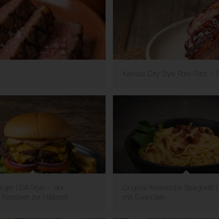
Kansas City Style Pork Ribs – 
ger USA Style – der
Original Italienische Spaghetti
Klassiker zur Halbzeit
mit Guanciale