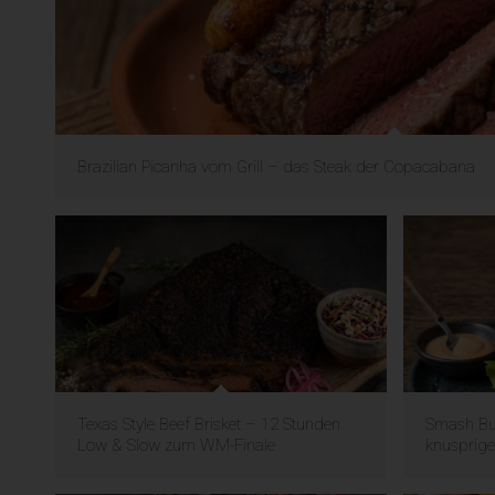
Brazilian Picanha vom Grill – das Steak der Copacabana
Texas Style Beef Brisket – 12 Stunden
Smash Bur
Low & Slow zum WM-Finale
knusprige 