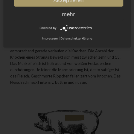
Akzeptieren
mehr
Powered by
Rippchen
sind aus dem unteren Teil des Rippenbogens am Bauch
Impressum
|
Datenschutzerklärung
des Schweins entnommen. Nicht gekrümmt, sondern
entsprechend gerade verlaufen die Knochen. Die Anzahl der
Knochen eines Strangs bewegt sich meist zwischen zehn und 13.
Das Muskelfleisch ist hellrot und von weißen Fettäderchen
durchdrungen. Je feiner die Marmorierung ist, desto saftiger ist
das Fleisch. Geschmorte Rippchen fallen zart vom Knochen. Das
Fleisch schmeckt intensiv, buttrig und nussig.