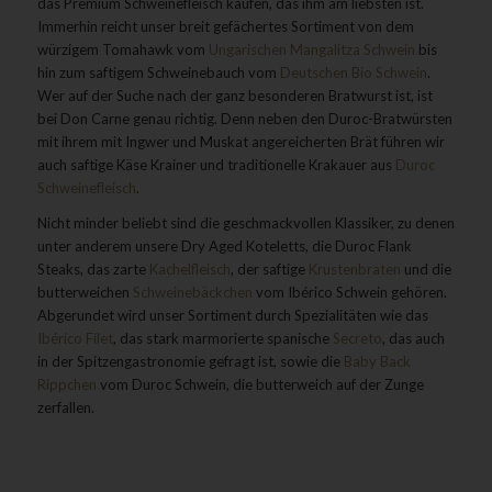
das Premium Schweinefleisch kaufen, das ihm am liebsten ist.
Immerhin reicht unser breit gefächertes Sortiment von dem
würzigem Tomahawk vom
Ungarischen Mangalitza Schwein
bis
hin zum saftigem Schweinebauch vom
Deutschen Bio Schwein
.
Wer auf der Suche nach der ganz besonderen Bratwurst ist, ist
bei Don Carne genau richtig. Denn neben den Duroc-Bratwürsten
mit ihrem mit Ingwer und Muskat angereicherten Brät führen wir
auch saftige Käse Krainer und traditionelle Krakauer aus
Duroc
Schweinefleisch
.
Nicht minder beliebt sind die geschmackvollen Klassiker, zu denen
unter anderem unsere Dry Aged Koteletts, die Duroc Flank
Steaks, das zarte
Kachelfleisch
, der saftige
Krustenbraten
und die
butterweichen
Schweinebäckchen
vom Ibérico Schwein gehören.
Abgerundet wird unser Sortiment durch Spezialitäten wie das
Ibérico Filet
, das stark marmorierte spanische
Secreto
, das auch
in der Spitzengastronomie gefragt ist, sowie die
Baby Back
Rippchen
vom Duroc Schwein, die butterweich auf der Zunge
zerfallen.