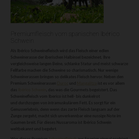
Premiumfleisch vom spanischen Ibérico
Schwein
Als Ibérico Schweinefleisch wird das Fleisch einer edlen
Schweinerasse der iberischen Halbinsel bezeichnet. Ihre
vergleichsweise langen Beine, schlanke Statur und meist schwarze
Fellfarbe machen die Schweine so charismatisch. Nur wenige
Schweinerassen bringen so delikates Fleisch hervor. Neben den
Premium Schweinerassen
Duroc
und
Mangalitza
ist es vor allem
das
Ibérico Schwein
, das was die Gourmets begeistert. Das
Schweinefleisch vom Iberico ist hell- bis dunkelrot
und durchzogen von intramuskulärem Fett. Es sorgt für ein
Genusserlebnis, denn wenn das zarte Fleisch langsam auf der
Zunge zergeht, macht sich unverkennbar eine nussige Note im
Gaumen breit. Für dieses Nussaroma ist Ibérico Schwein
weltbekannt und begehrt.
Wer dieses Premium
Schweinefleisch
aus Spanien einmal probiert