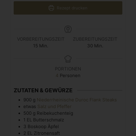
Rezept drucken
VORBEREITUNGSZEIT
ZUBEREITUNGSZEIT
15
Min.
30
Min.
PORTIONEN
4
Personen
ZUTATEN & GEWÜRZE
900
g
Niederrheinische Duroc Flank Steaks
etwas
Salz und Pfeffer
500
g
Reibekuchenteig
1
EL
Butterschmalz
3
Boskoop Äpfel
2
EL
Zitronensaft