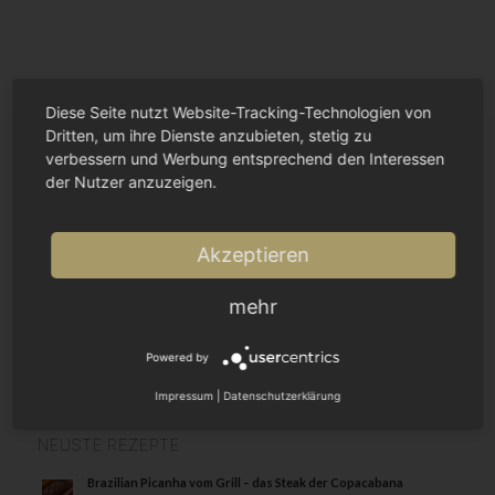
Diese Seite nutzt Website-Tracking-Technologien von
Dritten, um ihre Dienste anzubieten, stetig zu
verbessern und Werbung entsprechend den Interessen
der Nutzer anzuzeigen.
SEITEN
Onlineshop
Kontakt
Akzeptieren
Datenschutz
Impressum
mehr
Cookie Einstellungen
Powered by
Impressum
|
Datenschutzerklärung
NEUSTE REZEPTE
Brazilian Picanha vom Grill – das Steak der Copacabana