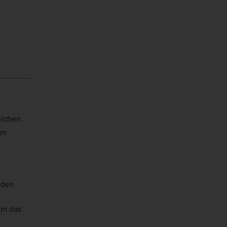
eichen.
em
 den
um das