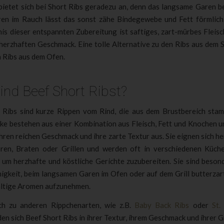
bietet sich bei Short Ribs geradezu an, denn das langsame Garen be
en im Rauch lässt das sonst zähe Bindegewebe und Fett förmlich
is dieser entspannten Zubereitung ist saftiges, zart-mürbes Fleisc
herzhaften Geschmack. Eine tolle Alternative zu den Ribs aus dem S
n Ribs aus dem Ofen.
ind Beef Short Ribst?
 Ribs sind kurze Rippen vom Rind, die aus dem Brustbereich sta
cke bestehen aus einer Kombination aus Fleisch, Fett und Knochen u
ihren reichen Geschmack und ihre zarte Textur aus. Sie eignen sich 
en, Braten oder Grillen und werden oft in verschiedenen Küch
 um herzhafte und köstliche Gerichte zuzubereiten. Sie sind besond
higkeit, beim langsamen Garen im Ofen oder auf dem Grill butterza
altige Aromen aufzunehmen.
ch zu anderen Rippchenarten, wie z.B.
Baby Back Ribs
oder
St.
en sich Beef Short Ribs in ihrer Textur, ihrem Geschmack und ihrer 