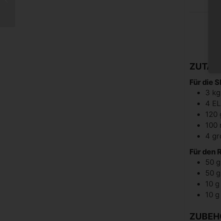
Rezepte
ZUTAT
Für die S
3
kg
4
EL
120
100
4
gr
Für den 
50
g
50
g
10
g
10
g
ZUBEH