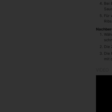
Bei 
Sauc
Für 
Ribs
Nachbere
Währ
schn
Die 
Die 
mit 
VIDEO