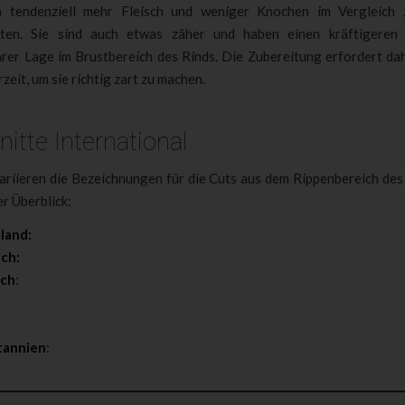
n tendenziell mehr Fleisch und weniger Knochen im Vergleich 
rten. Sie sind auch etwas zäher und haben einen kräftigeren
hrer Lage im Brustbereich des Rinds. Die Zubereitung erfordert dah
zeit, um sie richtig zart zu machen.
itte International
ariieren die Bezeichnungen für die Cuts aus dem Rippenbereich des 
er Überblick:
land:
ch:
ich
:
:
tannien
: