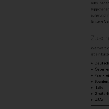
Ribs habe
Rippchena
aufgrund i
längere Gar
Zuschn
Weltweit v
ist ein kurz
Deutsch
Österrei
Frankre
Spanien
Italien
:
Großbri
USA: