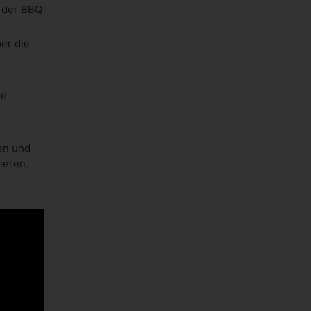
t der BBQ
er die
ge
en und
ieren.