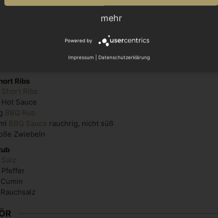
mehr
PORTIONEN
4
Personen
Powered by
Impressum
|
Datenschutzerklärung
EN & GEWÜRZE
hort Ribs
Short Ribs
Hot Sauce
g
BBQ Rub
ml
BBQ Sauce
rauchrig, nicht süß
oße
Zwiebeln
Rub
Salz
Pfeffer
Cumin
Rauchsalz
ÖR