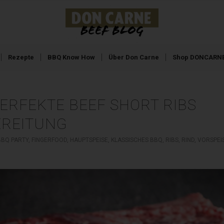
Rezepte
BBQ Know How
Über Don Carne
Shop DONCARNE
PERFEKTE BEEF SHORT RIBS
EREITUNG
BBQ PARTY
,
FINGERFOOD
,
HAUPTSPEISE
,
KLASSISCHES BBQ
,
RIBS
,
RIND
,
VORSPEI