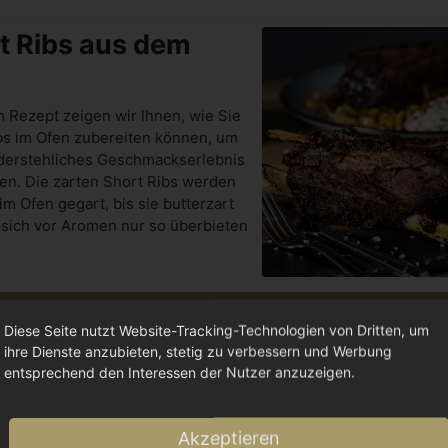
t Ribs aus dem
m Rezept zeigen wir Ihnen, wie Sie
bs im Ofen zubereiten können, um
derstehliches Geschmackserlebnis
ren. Die zarten Short Ribs werden
m Ofen gegart, bis sie butterzart
 sich vor Aromen nur so überbieten
Rezept drucken
Diese Seite nutzt Website-Tracking-Technologien von Dritten, um
ihre Dienste anzubieten, stetig zu verbessern und Werbung
entsprechend den Interessen der Nutzer anzuzeigen.
VORBEREITUNGSZEIT
ZUBEREITUNGSZEIT
30
8
Min.
Std.
Akzeptieren