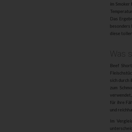
im Smoker 
Temperatur
Das Ergebn
besonders 
diese tolle
Was s
Beef Short
Fleischstü
sich durch 
zum Schmor
verwendet,
für ihre Fä
und reichh
Im Verglei
unterscheid