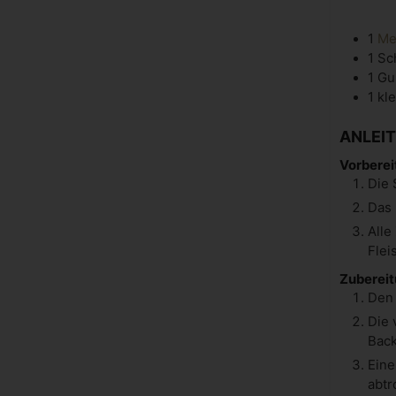
1
Me
1 Sc
1 Gu
1 kl
ANLEI
Vorberei
Die 
Das 
Alle
Flei
Zubereit
Den 
Die 
Back
Eine
abtr