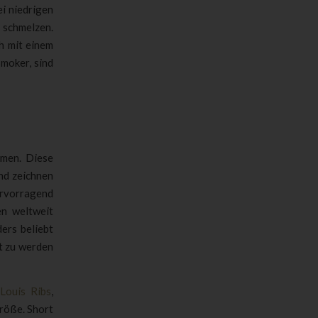
i niedrigen
 schmelzen.
h mit einem
moker, sind
mmen. Diese
nd zeichnen
hervorragend
en weltweit
ers beliebt
rt zu werden
 Louis Ribs
,
Größe. Short