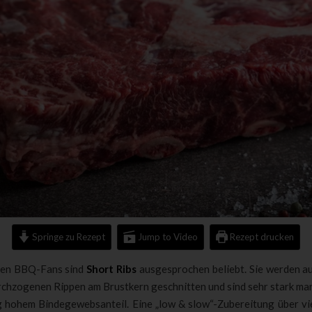
Springe zu Rezept
Jump to Video
Rezept drucken
ren BBQ-Fans sind
Short Ribs
ausgesprochen beliebt. Sie werden au
rchzogenen Rippen am Brustkern geschnitten und sind sehr stark ma
ig hohem Bindegewebsanteil. Eine „low & slow“-Zubereitung über vi