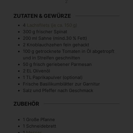
2
ZUTATEN & GEWÜRZE
4
Lachsfilets (je ca. 150 g)
300
g
frischer Spinat
200
ml
Sahne
(mind.30 % Fett)
2
Knoblauchzehen
fein gehackt
100
g
getrocknete Tomaten in Öl
abgetropft
und in Streifen geschnitten
50
g
frisch geriebener Parmesan
2
EL
Olivenöl
1
TL
Paprikapulver
(optional)
Frische Basilikumblätter zur Garnitur
Salz und Pfeffer nach Geschmack
ZUBEHÖR
1 Große Pfanne
1 Schneidebrett
1
Messer