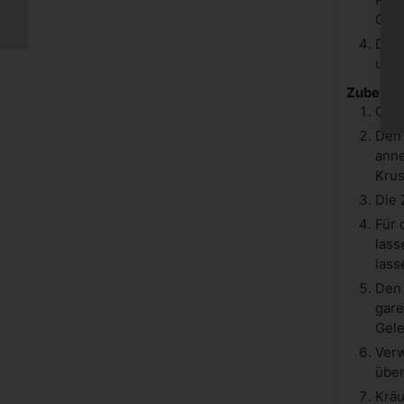
Rezepte
Gesc
Die 
und 
Zuberei
Ofen
Den
anne
Krus
Die 
Für 
lass
lass
Den 
gare
Gele
Verw
übe
Kräu