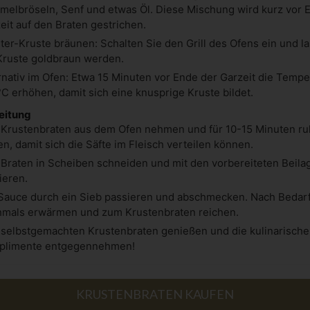
elbröseln, Senf und etwas Öl. Diese Mischung wird kurz vor 
eit auf den Braten gestrichen.
ter-Kruste bräunen: Schalten Sie den Grill des Ofens ein und l
Kruste goldbraun werden.
rnativ im Ofen: Etwa 15 Minuten vor Ende der Garzeit die Tempe
C erhöhen, damit sich eine knusprige Kruste bildet.
eitung
Krustenbraten aus dem Ofen nehmen und für 10-15 Minuten r
en, damit sich die Säfte im Fleisch verteilen können.
Braten in Scheiben schneiden und mit den vorbereiteten Beila
ieren.
Sauce durch ein Sieb passieren und abschmecken. Nach Bedar
mals erwärmen und zum Krustenbraten reichen.
selbstgemachten Krustenbraten genießen und die kulinarisch
plimente entgegennehmen!
KRUSTENBRATEN KAUFEN