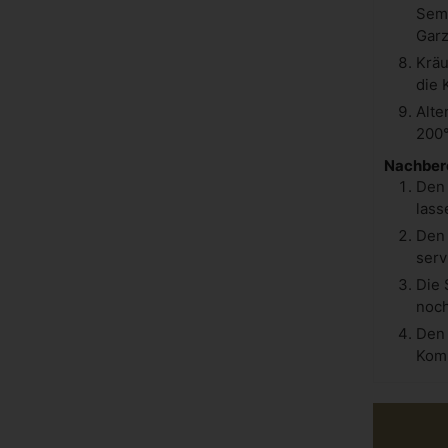
Semm
Garz
Kräu
die 
Alte
200°
Nachber
Den 
lass
Den 
serv
Die 
noch
Den 
Kom