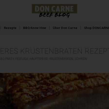
Rezepte
BBQ Know How
Über Don Carne
Shop DONCARNE
ERES KRUSTENBRATEN REZEP
BBQ PARTY
,
FESTLICH
,
HAUPTSPEISE
,
KRUSTENBRATEN
,
SCHWEIN