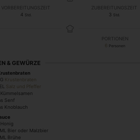
VORBEREITUNGSZEIT
ZUBEREITUNGSZEIT
4
3
Std.
Std.
PORTIONEN
6
Personen
EN & GEWÜRZE
Krustenbraten
KG
Krustenbraten
EL
Salz und Pfeffer
Kümmelsamen
as
Senf
as
Knoblauch
Sauce
Honig
ML
Bier oder Malzbier
ML
Brühe