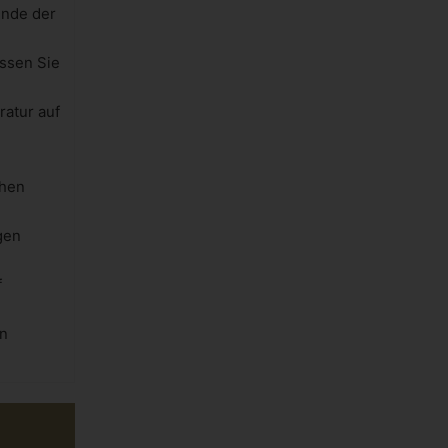
Ende der
assen Sie
ratur auf
uhen
gen
f
en