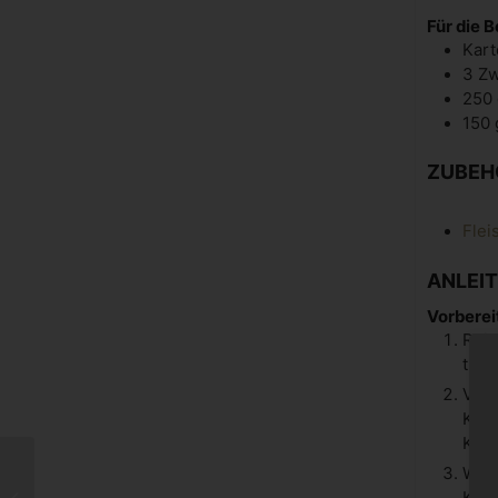
Für die 
Kart
3
Zw
250
150
ZUBEH
Flei
ANLEI
Vorberei
Rein
troc
Vorb
Knob
Kühl
Würz
Alles über Roastbeef:
Kümm
Zubereitung, Tipps und