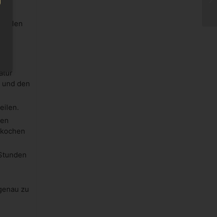
schälen
atur
n und den
eilen.
ren
ufkochen
 Stunden
genau zu