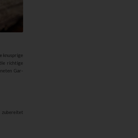
ne knusprige
ie richtige
gneten Gar-
 zubereitet