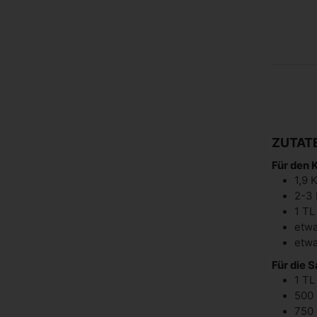
ZUTAT
Für den 
1,9
2-3
1
TL
etw
etw
Für die 
1
TL
500
750