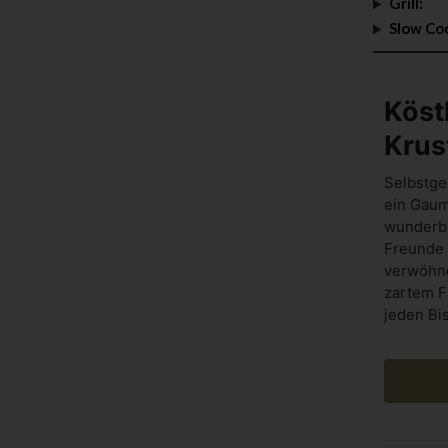
Grill:
Slow Co
Köst
Krus
Selbstge
ein Gaum
wunderba
Freunde 
verwöhne
zartem F
jeden Bi