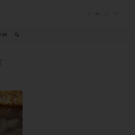
.DE
T