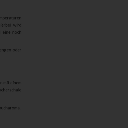
emperaturen
ierbei wird
d eine noch
Mengen oder
en mit einem
ucherschale
Raucharoma.