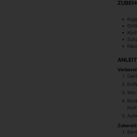
ZUBEH
Kuge
Gril
Küc
Sch
Räuc
ANLEI
Vorberei
Gans
Entf
Würz
Bind
Küch
Auße
Zubereit
Bere