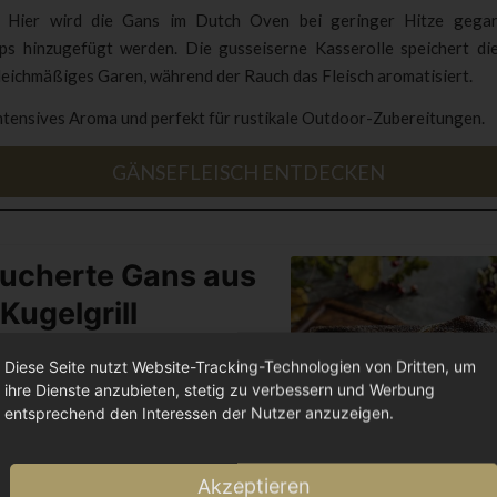
Hier wird die Gans im Dutch Oven bei geringer Hitze gegar
ps hinzugefügt werden. Die gusseiserne Kasserolle speichert di
leichmäßiges Garen, während der Rauch das Fleisch aromatisiert.
ntensives Aroma und perfekt für rustikale Outdoor-Zubereitungen.
GÄNSEFLEISCH ENTDECKEN
ucherte Gans aus
Kugelgrill
ezept zeigt Ihnen, wie Sie eine
Diese Seite nutzt Website-Tracking-Technologien von Dritten, um
zart geräucherte Gans im Kugelgrill
ihre Dienste anzubieten, stetig zu verbessern und Werbung
en. Mit minimalem Aufwand
entsprechend den Interessen der Nutzer anzuzeigen.
 Sie ein außergewöhnliches
 mit köstlichem Raucharoma.
Akzeptieren