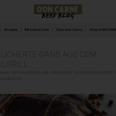
Rezepte
BBQ Know How
Über Don Carne
Shop DONCARNE
UCHERTE GANS AUS DEM
LGRILL
ANLASS
,
FESTLICH
,
GEFLÜGEL
,
GRILL
,
GRILLGENUSS - DIE BESTEN GRILLREZEPTE
,
SER FAVORITES