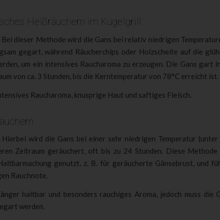
isches Heißräuchern im Kugelgrill
: Bei dieser Methode wird die Gans bei relativ niedrigen Temperatur
gsam gegart, während Räucherchips oder Holzscheite auf die glü
rden, um ein intensives Raucharoma zu erzeugen. Die Gans gart in
aum von ca. 3 Stunden, bis die Kerntemperatur von 78°C erreicht ist.
ntensives Raucharoma, knusprige Haut und saftiges Fleisch.
Räuchern
Hierbei wird die Gans bei einer sehr niedrigen Temperatur (unter
eren Zeitraum geräuchert, oft bis zu 24 Stunden. Diese Methode 
Haltbarmachung genutzt, z. B. für geräucherte Gänsebrust, und füh
igen Rauchnote.
änger haltbar und besonders rauchiges Aroma, jedoch muss die 
egart werden.