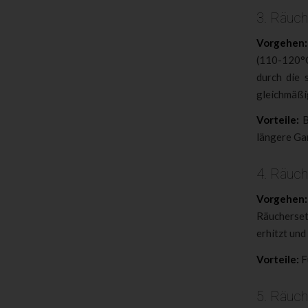
3. Räuc
Vorgehen:
(110-120°C
durch die 
gleichmäßig
Vorteile:
B
längere Ga
4. Räuc
Vorgehen:
Räucherset
erhitzt und
Vorteile:
F
5. Räuch