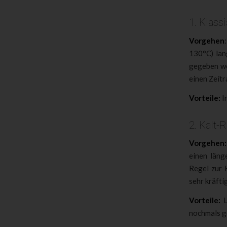
1. Klass
Vorgehen
130°C) lan
gegeben we
einen Zeitr
Vorteile:
I
2. Kalt-
Vorgehen:
einen läng
Regel zur 
sehr kräft
Vorteile:
L
nochmals g