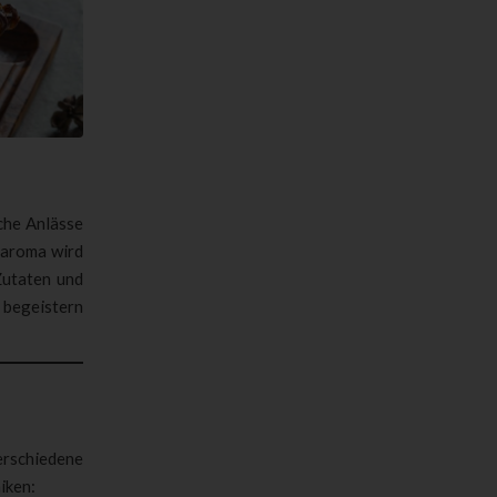
iche Anlässe
haroma wird
Zutaten und
 begeistern
erschiedene
iken: