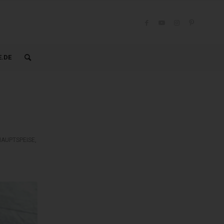
.DE
HAUPTSPEISE
,