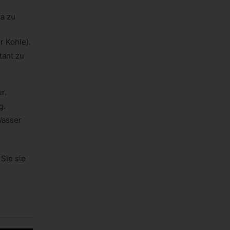
a zu
r Kohle).
tant zu
r.
g.
Wasser
Sie sie