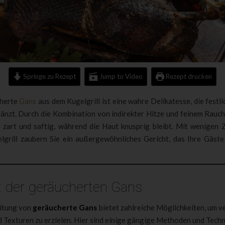
Springe zu Rezept
Jump to Video
Rezept drucken
cherte
Gans
aus dem Kugelgrill ist eine wahre Delikatesse, die festl
gänzt. Durch die Kombination von indirekter Hitze und feinem Rauc
h zart und saftig, während die Haut knusprig bleibt. Mit wenigen 
lgrill zaubern Sie ein außergewöhnliches Gericht, das Ihre Gäste
lt der geräucherten Gans
itung von
geräucherte Gans
bietet zahlreiche Möglichkeiten, um v
 Texturen zu erzielen. Hier sind einige gängige Methoden und Techn