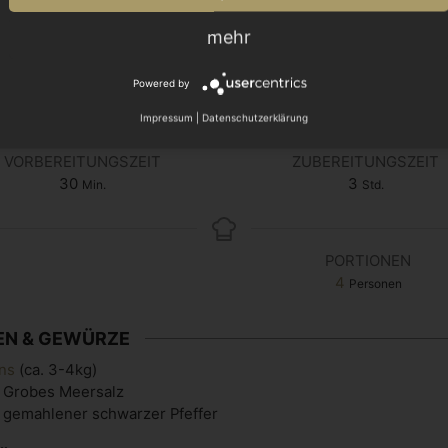
mehr
Rezept drucken
Powered by
Impressum
|
Datenschutzerklärung
VORBEREITUNGSZEIT
ZUBEREITUNGSZEIT
30
3
Min.
Std.
PORTIONEN
4
Personen
EN & GEWÜRZE
ns
(ca. 3-4kg)
Grobes Meersalz
L
gemahlener schwarzer Pfeffer