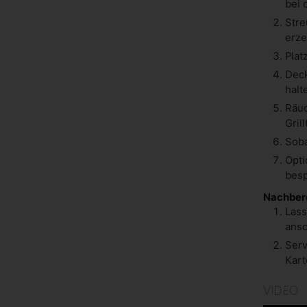
bei 
Stre
erze
Plat
Deck
halt
Räuc
Gril
Soba
Opti
besp
Nachbere
Lass
ansc
Serv
Kart
VIDEO