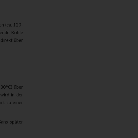
en (ca. 120-
hende Kohle
direkt über
 30°C) über
wird in der
rt zu einer
Gans später