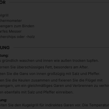
ÖR
lgrill
lthermometer
hengarn zum Binden
arfes Messer
herchips oder -holz
TUNG
tung:
 gründlich waschen und innen wie außen trocken tupfen.
ernen Sie überschüssiges Fett, besonders am After.
en Sie die Gans von innen großzügig mit Salz und Pfeffer.
en Sie die Keulen zusammen und fixieren Sie die Flügel mit
engarn, um ein gleichmäßiges Garen und Verbrennen zu verhi
n ebenfalls mit Salz und Pfeffer einreiben.
ung:
iten Sie den Kugelgrill für indirektes Garen vor. Die Temperatur