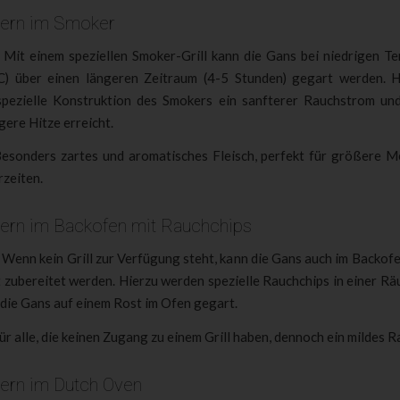
hern im Smoker
Mit einem speziellen Smoker-Grill kann die Gans bei niedrigen T
) über einen längeren Zeitraum (4-5 Stunden) gegart werden. H
spezielle Konstruktion des Smokers ein sanfterer Rauchstrom un
ere Hitze erreicht.
esonders zartes und aromatisches Fleisch, perfekt für größere 
rzeiten.
hern im Backofen mit Rauchchips
Wenn kein Grill zur Verfügung steht, kann die Gans auch im Backof
 zubereitet werden. Hierzu werden spezielle Rauchchips in einer Rä
 die Gans auf einem Rost im Ofen gegart.
ür alle, die keinen Zugang zu einem Grill haben, dennoch ein mildes 
ern im Dutch Oven