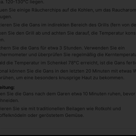
ca. 120-130°C liegen.
uen Sie einige Räucherchips auf die Kohlen, um das Raucharom
ugen.
zieren Sie die Gans im indirekten Bereich des Grills (fern von de
en Sie den Grill ab und achten Sie darauf, die Temperatur kons
en.
hern Sie die Gans für etwa 3 Stunden. Verwenden Sie ein
lthermometer und überprüfen Sie regelmäßig die Kerntemperatu
ld die Temperatur im Schenkel 78°C erreicht, ist die Gans ferti
onal können Sie die Gans in den letzten 20 Minuten mit etwas 
rühen, um eine besonders knusprige Haut zu bekommen.
itung:
en Sie die Gans nach dem Garen etwa 10 Minuten ruhen, bevor 
hneiden.
ieren Sie sie mit traditionellen Beilagen wie Rotkohl und
offelknödeln oder geröstetem Gemüse.