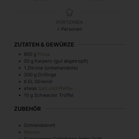
PORTIONEN
4
Personen
ZUTATEN & GEWÜRZE
600
g
Presa
50
g
Karpern
(gut abgetropft)
1
Zitrone
(unbehandelte)
300
g
Drillinge
6
EL
Olivenöl
etwas
Salz und Pfeffer
10
g
Schwarzer Trüffel
ZUBEHÖR
Schneidebrett
Messer