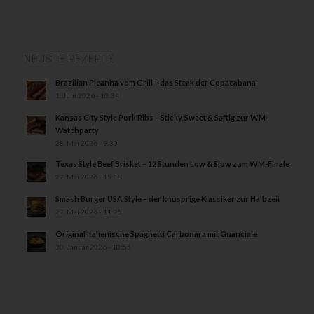
NEUSTE REZEPTE
Brazilian Picanha vom Grill – das Steak der Copacabana
1. Juni 2026 - 13:34
Kansas City Style Pork Ribs – Sticky, Sweet & Saftig zur WM-
Watchparty
28. Mai 2026 - 9:30
Texas Style Beef Brisket – 12 Stunden Low & Slow zum WM-Finale
27. Mai 2026 - 15:18
Smash Burger USA Style – der knusprige Klassiker zur Halbzeit
27. Mai 2026 - 11:25
Original Italienische Spaghetti Carbonara mit Guanciale
30. Januar 2026 - 10:55