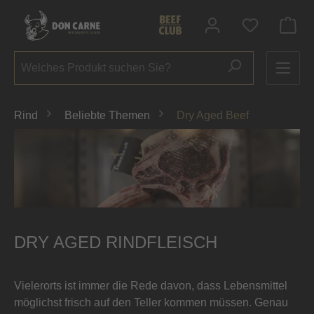
alt springen
Du hast 0 P
Rind
Beliebte Themen
Dry Aged Beef
DRY AGED RINDFLEISCH
Vielerorts ist immer die Rede davon, dass Lebensmittel
möglichst frisch auf den Teller kommen müssen.
Genau