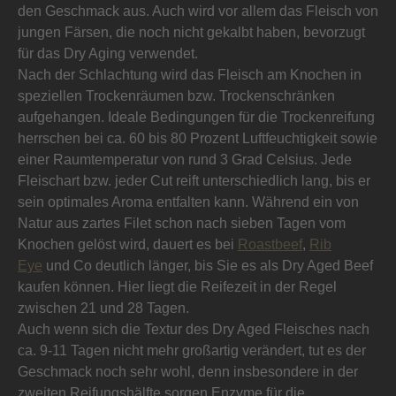
den Geschmack aus. Auch wird vor allem das Fleisch von
jungen Färsen, die noch nicht gekalbt haben, bevorzugt
für das Dry Aging verwendet.
Nach der Schlachtung wird das Fleisch am Knochen in
speziellen Trockenräumen bzw. Trockenschränken
aufgehangen. Ideale Bedingungen für die Trockenreifung
herrschen bei ca. 60 bis 80 Prozent Luftfeuchtigkeit sowie
einer Raumtemperatur von rund 3 Grad Celsius. Jede
Fleischart bzw. jeder Cut reift unterschiedlich lang, bis er
sein optimales Aroma entfalten kann. Während ein von
Natur aus zartes Filet schon nach sieben Tagen vom
Knochen gelöst wird, dauert es bei
Roastbeef
,
Rib
Eye
und Co deutlich länger, bis Sie es als Dry Aged Beef
kaufen können. Hier liegt die Reifezeit in der Regel
zwischen 21 und 28 Tagen.
Auch wenn sich die Textur des Dry Aged Fleisches nach
ca. 9-11 Tagen nicht mehr großartig verändert, tut es der
Geschmack noch sehr wohl, denn insbesondere in der
zweiten Reifungshälfte sorgen Enzyme für die