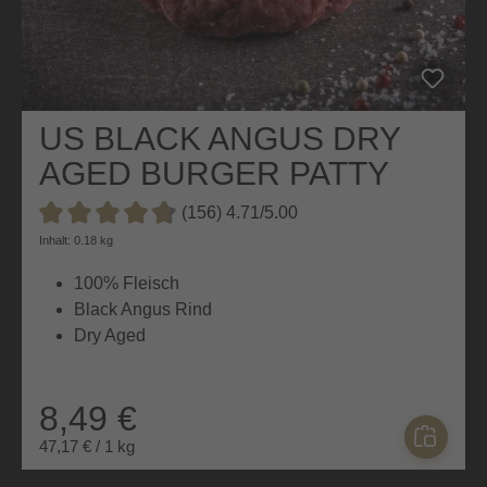
US BLACK ANGUS DRY
AGED BURGER PATTY
(156) 4.71/5.00
Durchschnittliche Bewertung von 4.7 von 5 Sternen
Inhalt: 0.18 kg
100% Fleisch
Black Angus Rind
Dry Aged
8,49 €
47,17 € / 1 kg