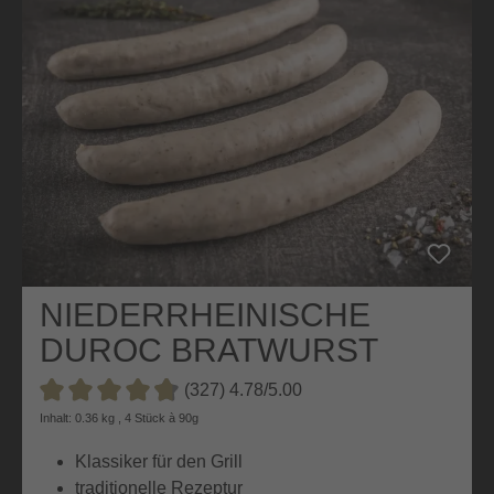
NIEDERRHEINISCHE
DUROC BRATWURST
(327) 4.78/5.00
Durchschnittliche Bewertung von 4.7 von 5 Sternen
Inhalt: 0.36 kg , 4 Stück à 90g
Klassiker für den Grill
traditionelle Rezeptur