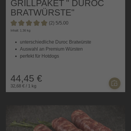
GRILLPAKET " DUROC
BRATWÜRSTE"
(2) 5/5.00
Durchschnittliche Bewertung von 5 von 5 Sternen
Inhalt: 1.36 kg
unterschiedliche Duroc Bratwürste
Auswahl an Premium Würsten
perfekt für Hotdogs
44,45 €
32,68 € / 1 kg