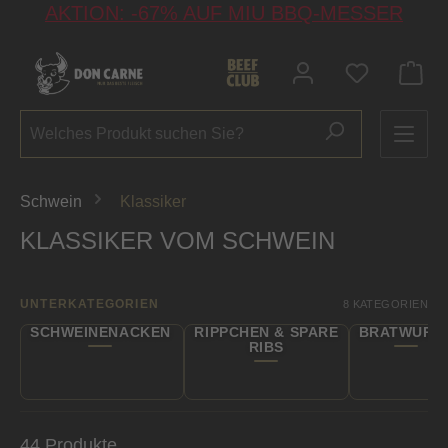
AKTION: -67% AUF MIU BBQ-MESSER
alt springen
Du hast 0 P
Schwein
Klassiker
KLASSIKER VOM SCHWEIN
UNTERKATEGORIEN
8 KATEGORIEN
SCHWEINENACKEN
RIPPCHEN & SPARE
BRATWURS
RIBS
44 Produkte