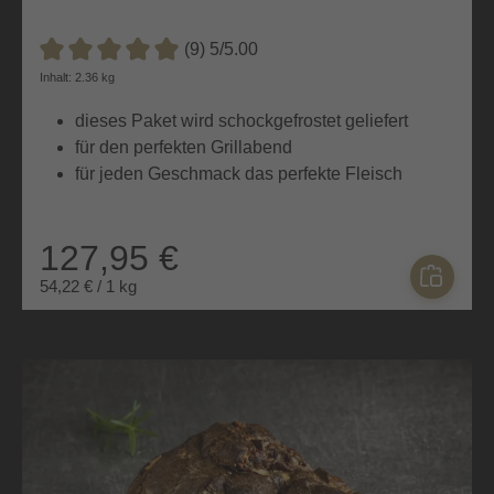
(9) 5/5.00
Durchschnittliche Bewertung von 5 von 5 Sternen
Inhalt: 2.36 kg
dieses Paket wird schockgefrostet geliefert
für den perfekten Grillabend
für jeden Geschmack das perfekte Fleisch
127,95 €
54,22 € / 1 kg