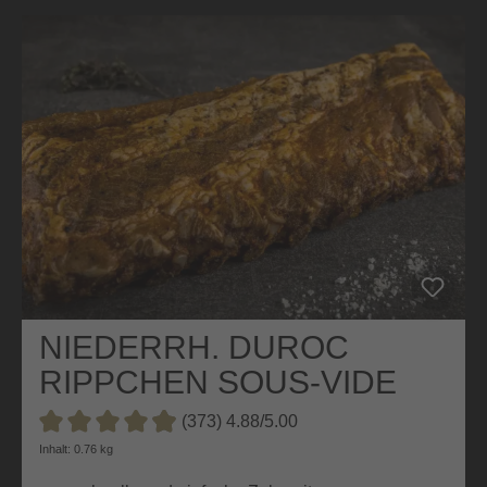
NIEDERRH. DUROC
RIPPCHEN SOUS-VIDE
VORGEGART
(373) 4.88/5.00
Durchschnittliche Bewertung von 4.8 von 5 Sternen
Inhalt: 0.76 kg