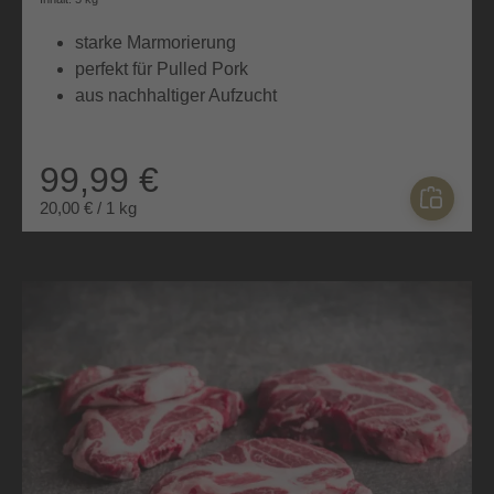
Durchschnittliche Bewertung von 4.8 von 5 Sternen
starke Marmorierung
perfekt für Pulled Pork
aus nachhaltiger Aufzucht
99,99 €
20,00 € / 1 kg