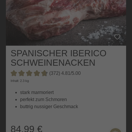
SPANISCHER IBERICO
SCHWEINENACKEN
(372) 4.81/5.00
Durchschnittliche Bewertung von 4.8 von 5 Sternen
Inhalt: 2.3 kg
stark marmoriert
perfekt zum Schmoren
buttrig nussiger Geschmack
84,99 €