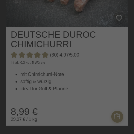
DEUTSCHE DUROC
CHIMICHURRI
BRATWURST
(30) 4.97/5.00
Durchschnittliche Bewertung von 4.9 von 5 Sternen
Inhalt: 0.3 kg , 5 Würste
mit Chimichurri-Note
saftig & würzig
ideal für Grill & Pfanne
8,99 €
29,97 € / 1 kg