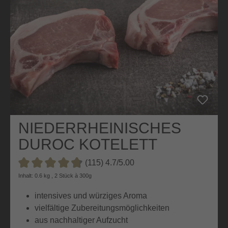
NIEDERRHEINISCHES
DUROC KOTELETT
(115) 4.7/5.00
Durchschnittliche Bewertung von 4.7 von 5 Sternen
Inhalt: 0.6 kg , 2 Stück à 300g
intensives und würziges Aroma
vielfältige Zubereitungsmöglichkeiten
aus nachhaltiger Aufzucht