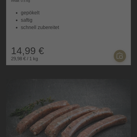
Durchschnittliche Bewertung von 5 von 5 Sternen
Inhalt: 0.5 kg
gepökelt
saftig
schnell zubereitet
14,99 €
29,98 € / 1 kg