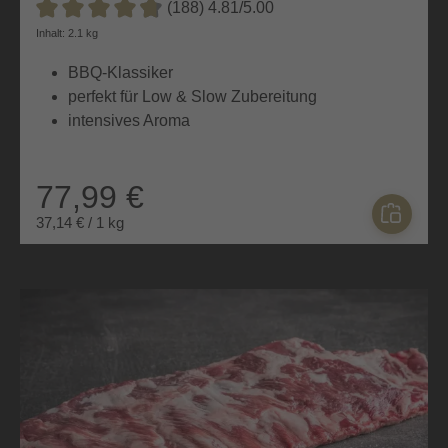
PREMIUM ST. LOUIS CUT
(188) 4.81/5.00
Durchschnittliche Bewertung von 4.8 von 5 Sternen
Inhalt: 2.1 kg
BBQ-Klassiker
perfekt für Low & Slow Zubereitung
intensives Aroma
77,99 €
37,14 € / 1 kg