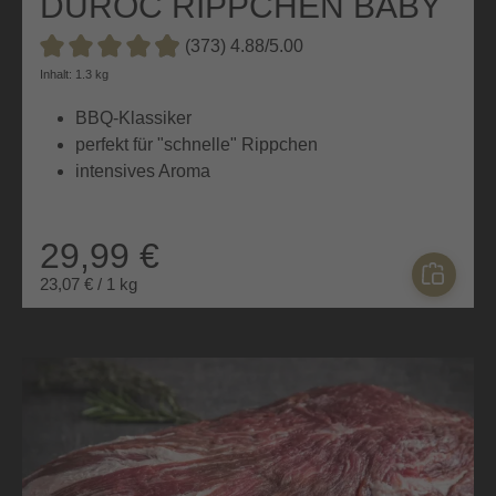
DUROC RIPPCHEN BABY
BACK
(373) 4.88/5.00
Durchschnittliche Bewertung von 4.8 von 5 Sternen
Inhalt: 1.3 kg
BBQ-Klassiker
perfekt für "schnelle" Rippchen
intensives Aroma
29,99 €
23,07 € / 1 kg