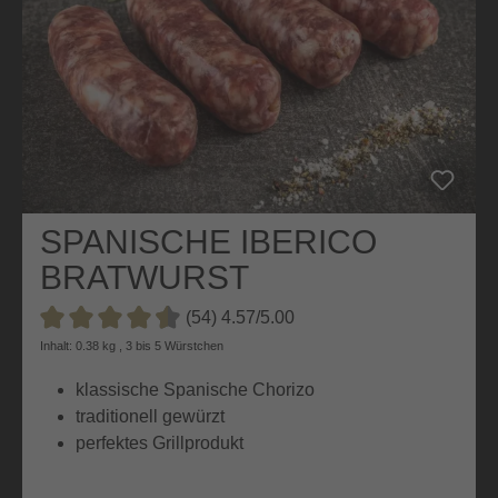
SPANISCHE IBERICO
BRATWURST
(54) 4.57/5.00
Durchschnittliche Bewertung von 4.5 von 5 Sternen
Inhalt: 0.38 kg , 3 bis 5 Würstchen
klassische Spanische Chorizo
traditionell gewürzt
perfektes Grillprodukt