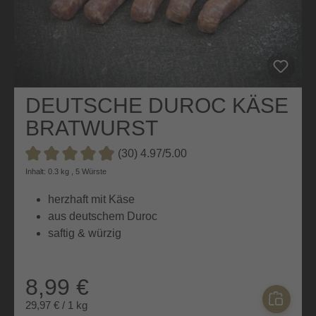
DEUTSCHE DUROC KÄSE
BRATWURST
(30) 4.97/5.00
Durchschnittliche Bewertung von 4.9 von 5 Sternen
Inhalt: 0.3 kg , 5 Würste
herzhaft mit Käse
aus deutschem Duroc
saftig & würzig
8,99 €
29,97 € / 1 kg