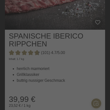
SPANISCHE IBERICO
RIPPCHEN
(101) 4.7/5.00
Durchschnittliche Bewertung von 4.7 von 5 Sternen
Inhalt: 1.7 kg
herrlich marmoriert
Grillklassiker
buttrig nussiger Geschmack
39,99 €
23,52 € / 1 kg