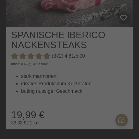
SPANISCHE IBERICO
NACKENSTEAKS
(372) 4.81/5.00
Durchschnittliche Bewertung von 4.8 von 5 Sternen
Inhalt: 0.6 kg , 4-5 Stück
stark marmoriert
ideales Produkt zum Kurzbraten
buttrig nussiger Geschmack
19,99 €
33,32 € / 1 kg