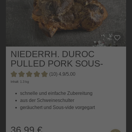
NIEDERRH. DUROC
PULLED PORK SOUS-
VIDE VORGEGART
(10) 4.9/5.00
Durchschnittliche Bewertung von 4.9 von 5 Sternen
Inhalt: 1.3 kg
schnelle und einfache Zubereitung
aus der Schweineschulter
geräuchert und Sous-vide vorgegart
36,99 €