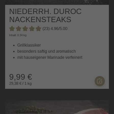
NIEDERRH. DUROC
NACKENSTEAKS
MARINIERT
(23) 4.96/5.00
Durchschnittliche Bewertung von 4.9 von 5 Sternen
Inhalt: 0.34 kg
Grillklassiker
besonders saftig und aromatisch
mit hauseigener Marinade verfeinert
9,99 €
29,38 € / 1 kg