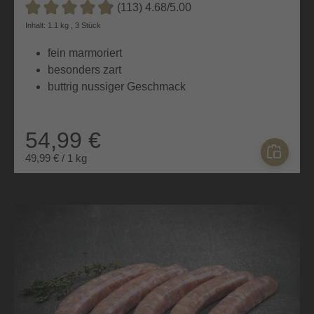
(113) 4.68/5.00
Durchschnittliche Bewertung von 4.6 von 5 Sternen
Inhalt: 1.1 kg , 3 Stück
fein marmoriert
besonders zart
buttrig nussiger Geschmack
54,99 €
49,99 € / 1 kg