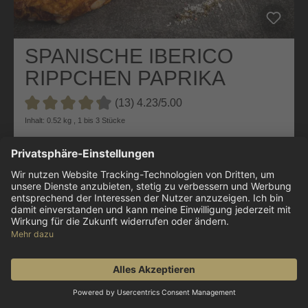
SPANISCHE IBERICO
RIPPCHEN PAPRIKA
MARINIERT
(13) 4.23/5.00
Durchschnittliche Bewertung von 4.2 von 5 Sternen
Inhalt: 0.52 kg , 1 bis 3 Stücke
aromatische Paprika-Marinade
perfektes Grillprodukt
besonders saftig
11,99 €
23,06 € / 1 kg