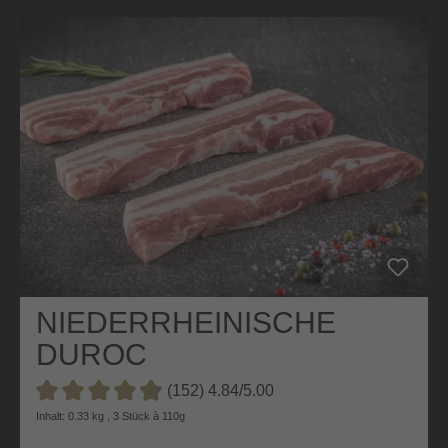
NIEDERRHEINISCHE
DUROC
BAUCHSCHEIBEN
(152) 4.84/5.00
Durchschnittliche Bewertung von 4.8 von 5 Sternen
Inhalt: 0.33 kg , 3 Stück à 110g