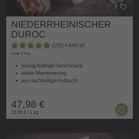
NIEDERRHEINISCHER
DUROC
SCHWEINEBAUCH
(152) 4.84/5.00
Durchschnittliche Bewertung von 4.8 von 5 Sternen
Inhalt: 2.4 kg
nussig-buttriger Geschmack
starke Marmorierung
aus nachhaltiger Aufzucht
47,98 €
19,99 € / 1 kg