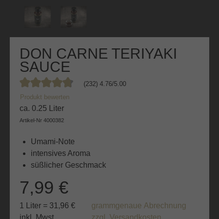
DON CARNE TERIYAKI
SAUCE
(232) 4.76/5.00
Durchschnittliche Bewertung von 4.7 von 5 Sternen
Produkt bewerten
ca. 0.25 Liter
Artikel-Nr
4000382
Umami-Note
intensives Aroma
süßlicher Geschmack
7,99 €
1 Liter = 31,96 €
grammgenaue Abrechnung
inkl. Mwst.
zzgl. Versandkosten