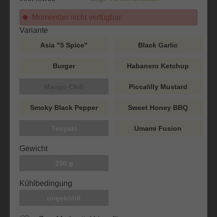
Momentan nicht verfügbar
auswählen
Variante
Asia "5 Spice"
Black Garlic
Burger
Habanero Ketchup
Mango Chili
Piccalilly Mustard
Smoky Black Pepper
Sweet Honey BBQ
Teriyaki
Umami Fusion
auswählen
Gewicht
250 g
auswählen
Kühlbedingung
ungekühlt