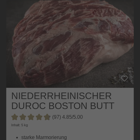
NIEDERRHEINISCHER
DUROC BOSTON BUTT
(97) 4.85/5.00
Durchschnittliche Bewertung von 4.8 von 5 Sternen
Inhalt: 5 kg
starke Marmorierung