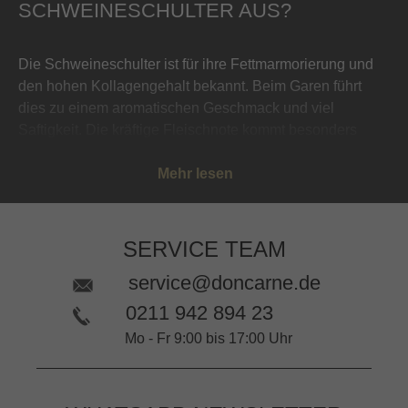
SCHWEINESCHULTER AUS?
Die Schweineschulter ist für ihre Fettmarmorierung und
den hohen Kollagengehalt bekannt. Beim Garen führt
dies zu einem aromatischen Geschmack und viel
Saftigkeit. Die kräftige Fleischnote kommt besonders
beim Schmoren, auf dem Grill oder im Smoker zur
Geltung. Insgesamt zeigt sich die Schweineschulter als
Mehr lesen
sehr vielseitiges Stück Fleisch, ob zum amerikanischen
Barbecue, traditionell als Braten zubereitet oder asiatisch
interpretiert.
SERVICE TEAM
SCHWEINESCHULTER – GENUSS IN
service@doncarne.de
VERSCHIEDENEN VARIATIONEN
0211 942 894 23
Die Schweineschulter ist dank ihrer Fettmarmorierung
Mo - Fr 9:00 bis 17:00 Uhr
und ihrem Geschmack vielseitig einsetzbar. In einem
Bräter geschmort und mit Wurzelgemüse kombiniert, ist
das Fleisch das ideale Sonntagsessen. Auch für Eintöpfe