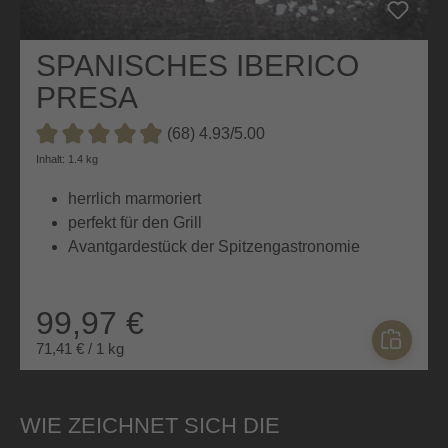
SPANISCHES IBERICO
PRESA
(68) 4.93/5.00
Durchschnittliche Bewertung von 4.9 von 5 Sternen
Inhalt: 1.4 kg
herrlich marmoriert
perfekt für den Grill
Avantgardestück der Spitzengastronomie
99,97 €
71,41 € / 1 kg
WIE ZEICHNET SICH DIE