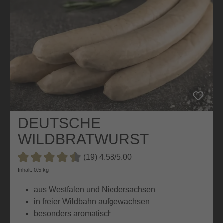
DEUTSCHE
WILDBRATWURST
(19) 4.58/5.00
Durchschnittliche Bewertung von 4.5 von 5 Sternen
Inhalt: 0.5 kg
aus Westfalen und Niedersachsen
in freier Wildbahn aufgewachsen
besonders aromatisch