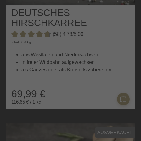
DEUTSCHES
HIRSCHKARREE
(58) 4.78/5.00
Durchschnittliche Bewertung von 4.7 von 5 Sternen
Inhalt: 0.6 kg
aus Westfalen und Niedersachsen
in freier Wildbahn aufgewachsen
als Ganzes oder als Koteletts zubereiten
69,99 €
116,65 € / 1 kg
AUSVERKAUFT