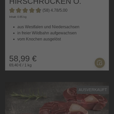
HIRSCHRÜCKEN O.
KNOCHEN
(58) 4.78/5.00
Durchschnittliche Bewertung von 4.7 von 5 Sternen
Inhalt: 0.85 kg
aus Westfalen und Niedersachsen
in freier Wildbahn aufgewachsen
vom Knochen ausgelöst
58,99 €
69,40 € / 1 kg
AUSVERKAUFT