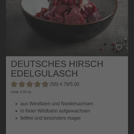
DEUTSCHES HIRSCH
EDELGULASCH
(58) 4.78/5.00
Durchschnittliche Bewertung von 4.7 von 5 Sternen
Inhalt: 0.55 kg
aus Westfalen und Niedersachsen
in freier Wildbahn aufgewachsen
fettfrei und besonders mager