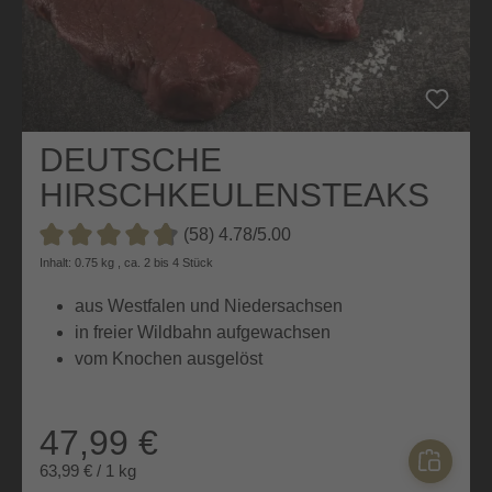
DEUTSCHE
HIRSCHKEULENSTEAKS
OHNE KNOCHEN
(58) 4.78/5.00
Durchschnittliche Bewertung von 4.7 von 5 Sternen
Inhalt: 0.75 kg , ca. 2 bis 4 Stück
aus Westfalen und Niedersachsen
in freier Wildbahn aufgewachsen
vom Knochen ausgelöst
47,99 €
63,99 € / 1 kg