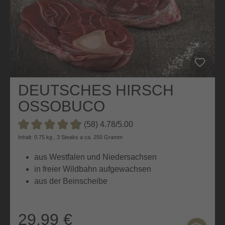
DEUTSCHES HIRSCH
OSSOBUCO
(58) 4.78/5.00
Durchschnittliche Bewertung von 4.7 von 5 Sternen
Inhalt: 0.75 kg , 3 Steaks a ca. 250 Gramm
aus Westfalen und Niedersachsen
in freier Wildbahn aufgewachsen
aus der Beinscheibe
29,99 €