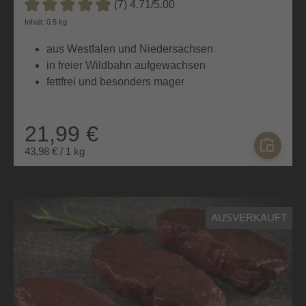
(7) 4.71/5.00
Durchschnittliche Bewertung von 4.7 von 5 Sternen
Inhalt: 0.5 kg
aus Westfalen und Niedersachsen
in freier Wildbahn aufgewachsen
fettfrei und besonders mager
21,99 €
43,98 € / 1 kg
AUSVERKAUFT