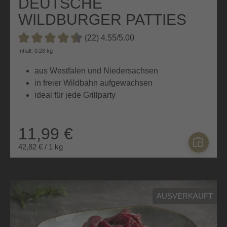
DEUTSCHE
WILDBURGER PATTIES
(22) 4.55/5.00
Durchschnittliche Bewertung von 4.5 von 5 Sternen
Inhalt: 0.28 kg
aus Westfalen und Niedersachsen
in freier Wildbahn aufgewachsen
ideal für jede Grillparty
11,99 €
42,82 € / 1 kg
AUSVERKAUFT