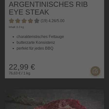
ARGENTINISCHES RIB
EYE STEAK
(19) 4.26/5.00
Durchschnittliche Bewertung von 4.2 von 5 Sternen
Inhalt: 0.3 kg
charakteristisches Fettauge
butterzarte Konsistenz
perfekt für jedes BBQ
22,99 €
76,63 € / 1 kg