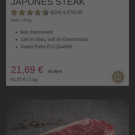
JAPONES STEAK
(624) 4.57/5.00
Durchschnittliche Bewertung von 4.5 von 5 Sternen
Inhalt: 0.35 kg
fein marmoriert
zart im Biss, voll im Geschmack
Super Extra EU-Qualität
21,69 €
30,99 €
61,97 € / 1 kg