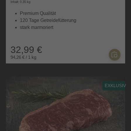
Durchschnittliche Bewertung von 4.7 von 5 Sternen
Inhalt: 0.35 kg
Premium Qualität
120 Tage Getreidefütterung
stark marmoriert
32,99 €
94,26 € / 1 kg
EXKLUSIV