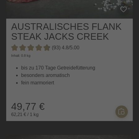
AUSTRALISCHES FLANK
STEAK JACKS CREEK
(93) 4.8/5.00
Durchschnittliche Bewertung von 4.8 von 5 Sternen
Inhalt: 0.8 kg
bis zu 170 Tage Getreidefütterung
besonders aromatisch
fein marmoriert
49,77 €
62,21 € / 1 kg