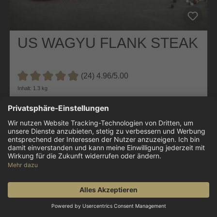
US WAGYU FLANK STEAK
(24) 4.96/5.00
Durchschnittliche Bewertung von 4.9 von 5 Sternen
Inhalt: 1.3 kg
herrliche Marmorierung (BMS 9+)
500 Tage Getreidefütterung
bekannt durch US-BBQ-Szene
129,99 €
99,99 € / 1 kg