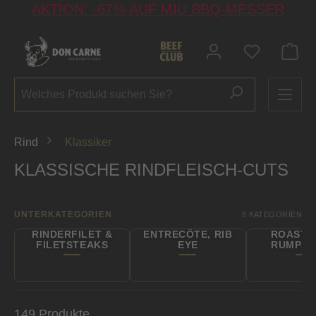
AKTION: -67% AUF MIU BBQ-MESSER
alt springen
Du hast 0 P
Rind
Klassiker
KLASSISCHE RINDFLEISCH-CUTS
UNTERKATEGORIEN
8 KATEGORIEN
RINDERFILET &
ENTRECÔTE, RIB
ROASTB
FILETSTEAKS
EYE
RUMPST
149 Produkte