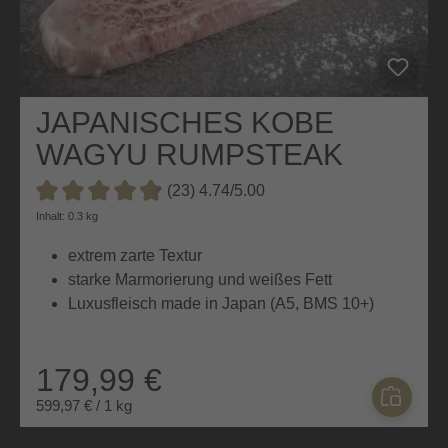
JAPANISCHES KOBE
WAGYU RUMPSTEAK
(23) 4.74/5.00
Durchschnittliche Bewertung von 4.7 von 5 Sternen
Inhalt: 0.3 kg
extrem zarte Textur
starke Marmorierung und weißes Fett
Luxusfleisch made in Japan (A5, BMS 10+)
179,99 €
599,97 € / 1 kg