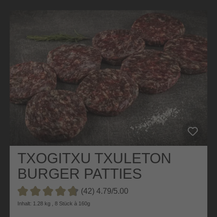
TXOGITXU TXULETON
BURGER PATTIES
GALICIEN
(42) 4.79/5.00
Durchschnittliche Bewertung von 4.7 von 5 Sternen
Inhalt: 1.28 kg , 8 Stück à 160g