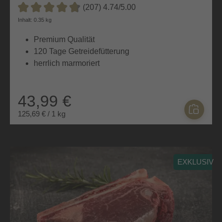
(207) 4.74/5.00
Durchschnittliche Bewertung von 4.7 von 5 Sternen
Inhalt: 0.35 kg
Premium Qualität
120 Tage Getreidefütterung
herrlich marmoriert
43,99 €
125,69 € / 1 kg
EXKLUSIV