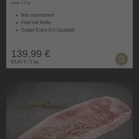
Durchschnittliche Bewertung von 4.6 von 5 Sternen
Inhalt: 2.2 kg
fein marmoriert
Filet mit Kette
Super Extra EU-Qualität
139,99 €
63,63 € / 1 kg