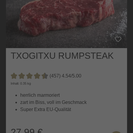
TXOGITXU RUMPSTEAK
(457) 4.54/5.00
Durchschnittliche Bewertung von 4.5 von 5 Sternen
Inhalt: 0.35 kg
herrlich marmoriert
zart im Biss, voll im Geschmack
Super Extra EU-Qualität
27,99 €