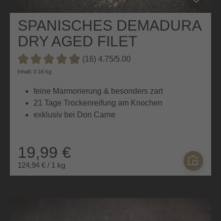
SPANISCHES DEMADURA
DRY AGED FILET
MEDAILLON
(16) 4.75/5.00
Durchschnittliche Bewertung von 4.7 von 5 Sternen
Inhalt: 0.16 kg
feine Marmorierung & besonders zart
21 Tage Trockenreifung am Knochen
exklusiv bei Don Carne
19,99 €
124,94 € / 1 kg