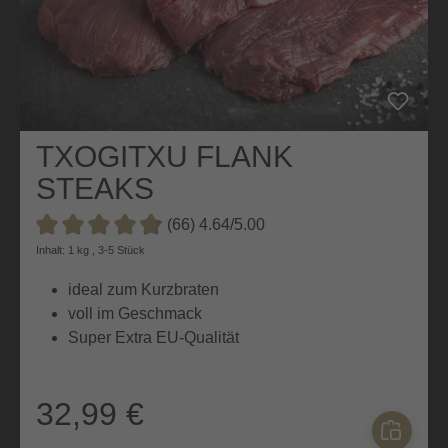
TXOGITXU FLANK
STEAKS
(66) 4.64/5.00
Durchschnittliche Bewertung von 4.6 von 5 Sternen
Inhalt: 1 kg , 3-5 Stück
ideal zum Kurzbraten
voll im Geschmack
Super Extra EU-Qualität
32,99 €