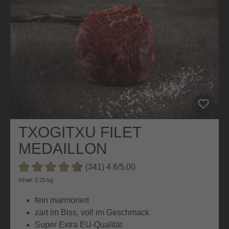
TXOGITXU FILET
MEDAILLON
(341) 4.6/5.00
Durchschnittliche Bewertung von 4.6 von 5 Sternen
Inhalt: 0.25 kg
fein marmoriert
zart im Biss, voll im Geschmack
Super Extra EU-Qualität