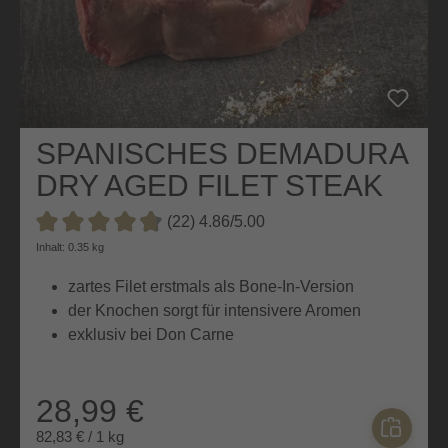
SPANISCHES DEMADURA
DRY AGED FILET STEAK
BONE IN
(22) 4.86/5.00
Durchschnittliche Bewertung von 4.8 von 5 Sternen
Inhalt: 0.35 kg
zartes Filet erstmals als Bone-In-Version
der Knochen sorgt für intensivere Aromen
exklusiv bei Don Carne
28,99 €
82,83 € / 1 kg