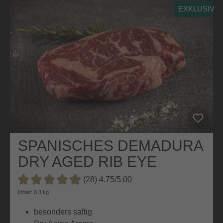
EXKLUSIV
SPANISCHES DEMADURA
DRY AGED RIB EYE
STEAK
(28) 4.75/5.00
Durchschnittliche Bewertung von 4.7 von 5 Sternen
Inhalt: 0.3 kg
besonders saftig