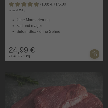
(108) 4.71/5.00
Durchschnittliche Bewertung von 4.7 von 5 Sternen
Inhalt: 0.35 kg
feine Marmorierung
zart und mager
Sirloin Steak ohne Sehne
24,99 €
71,40 € / 1 kg