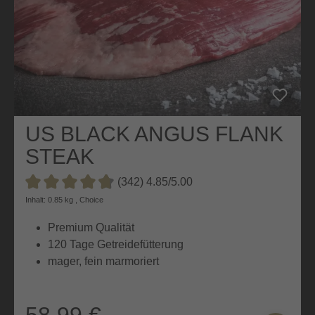
US BLACK ANGUS FLANK
STEAK
(342) 4.85/5.00
Durchschnittliche Bewertung von 4.8 von 5 Sternen
Inhalt: 0.85 kg , Choice
Premium Qualität
120 Tage Getreidefütterung
mager, fein marmoriert
58,99 €