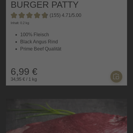
BURGER PATTY
(155) 4.71/5.00
Durchschnittliche Bewertung von 4.7 von 5 Sternen
Inhalt: 0.2 kg
100% Fleisch
Black Angus Rind
Prime Beef Qualität
6,99 €
34,95 € / 1 kg