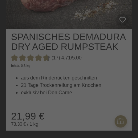
SPANISCHES DEMADURA
DRY AGED RUMPSTEAK
(17) 4.71/5.00
Durchschnittliche Bewertung von 4.7 von 5 Sternen
Inhalt: 0.3 kg
aus dem Rinderrücken geschnitten
21 Tage Trockenreifung am Knochen
exklusiv bei Don Carne
21,99 €
73,30 € / 1 kg