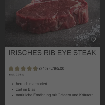
IRISCHES RIB EYE STEAK
(246) 4.79/5.00
Durchschnittliche Bewertung von 4.7 von 5 Sternen
Inhalt: 0.35 kg
herrlich marmoriert
zart im Biss
natürliche Ernährung mit Gräsern und Kräutern