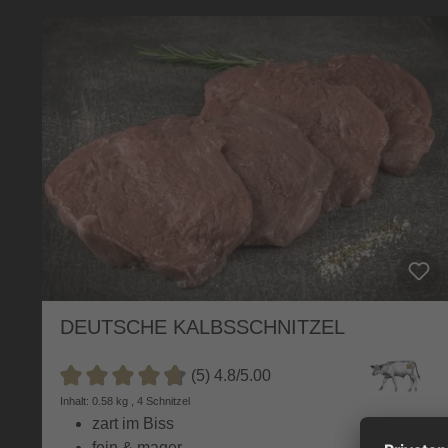
DEUTSCHE KALBSSCHNITZEL
(5) 4.8/5.00
Durchschnittliche Bewertung von 4.8 von 5 Sternen
Inhalt: 0.58 kg , 4 Schnitzel
zart im Biss
fein & mager