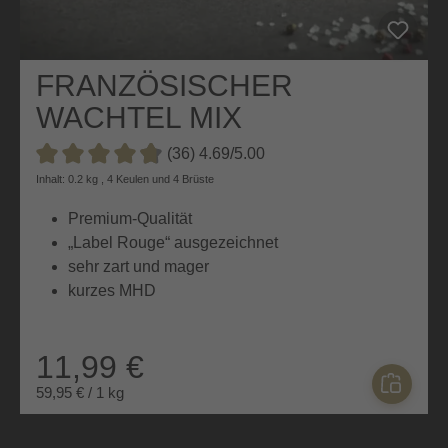
FRANZÖSISCHER
WACHTEL MIX
(36) 4.69/5.00
Durchschnittliche Bewertung von 4.6 von 5 Sternen
Inhalt: 0.2 kg , 4 Keulen und 4 Brüste
Premium-Qualität
„Label Rouge“ ausgezeichnet
sehr zart und mager
kurzes MHD
11,99 €
59,95 € / 1 kg