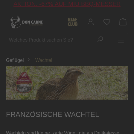
AKTION: -67% AUF MIU BBQ-MESSER
alt springen
Du hast 0 P
Geflügel
Wachtel
FRANZÖSISCHE WACHTEL
Wachteln sind kleine, zarte Vögel, die als Delikatesse