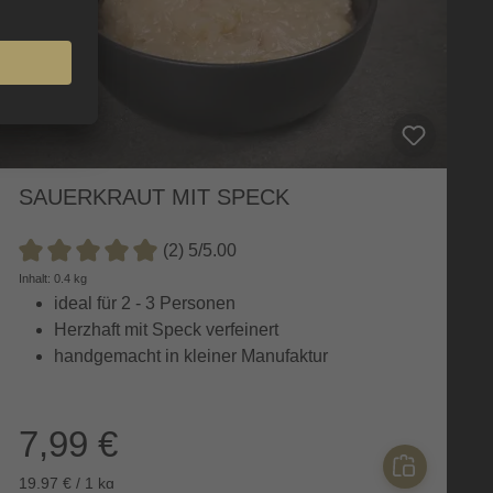
SAUERKRAUT MIT SPECK
(2) 5/5.00
Durchschnittliche Bewertung von 5 von 5 Sternen
Inhalt: 0.4 kg
ideal für 2 - 3 Personen
Herzhaft mit Speck verfeinert
handgemacht in kleiner Manufaktur
7,99 €
19,97 € / 1 kg