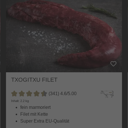
TXOGITXU FILET
(341) 4.6/5.00
Durchschnittliche Bewertung von 4.6 von 5 Sternen
Inhalt: 2.2 kg
fein marmoriert
Filet mit Kette
Super Extra EU-Qualität