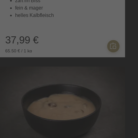
zart im Biss
fein & mager
helles Kalbfleisch
37,99 €
65,50 € / 1 kg