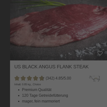
US BLACK ANGUS FLANK STEAK
(342) 4.85/5.00
Durchschnittliche Bewertung von 4.8 von 5 Sternen
Inhalt: 0.85 kg , Choice
Premium Qualität
120 Tage Getreidefütterung
mager, fein marmoriert