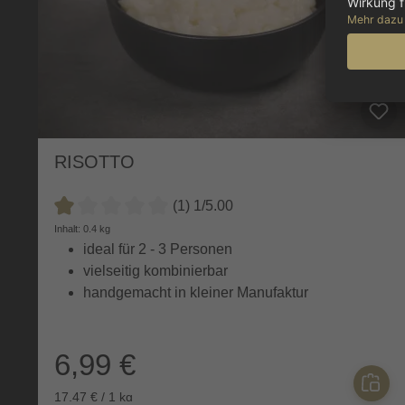
RISOTTO
(1) 1/5.00
Durchschnittliche Bewertung von 1 von 5 Sternen
Inhalt: 0.4 kg
ideal für 2 - 3 Personen
vielseitig kombinierbar
handgemacht in kleiner Manufaktur
6,99 €
17,47 € / 1 kg