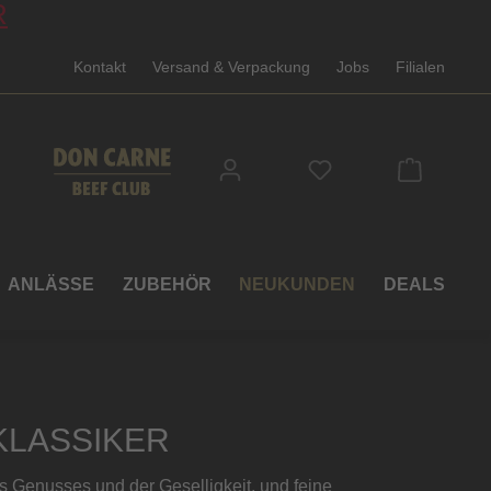
R
Kontakt
Versand & Verpackung
Jobs
Filialen
Du hast 0 Produkte
ANLÄSSE
ZUBEHÖR
NEUKUNDEN
DEALS
LASSIKER
es Genusses und der Geselligkeit, und feine