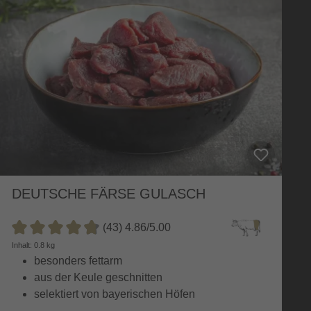
DEUTSCHE FÄRSE GULASCH
(43) 4.86/5.00
Durchschnittliche Bewertung von 4.8 von 5 Sternen
Inhalt: 0.8 kg
besonders fettarm
aus der Keule geschnitten
selektiert von bayerischen Höfen