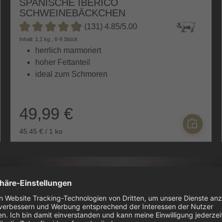
SPANISCHE IBERICO
SCHWEINEBÄCKCHEN
(131) 4.85/5.00
Durchschnittliche Bewertung von 4.8 von 5 Sternen
Inhalt: 1.1 kg , 6-9 Stück
herrlich marmoriert
hoher Fettanteil
ideal zum Schmoren
49,99 €
45,45 € / 1 kg