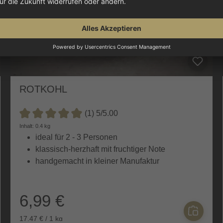
ROTKOHL
(1) 5/5.00
Durchschnittliche Bewertung von 5 von 5 Sternen
Inhalt: 0.4 kg
ideal für 2 - 3 Personen
klassisch-herzhaft mit fruchtiger Note
handgemacht in kleiner Manufaktur
6,99 €
17,47 € / 1 kg