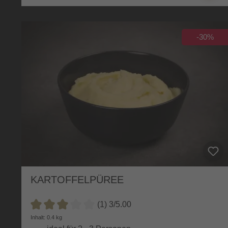
-30%
KARTOFFELPÜREE
(1) 3/5.00
Durchschnittliche Bewertung von 3 von 5 Sternen
Inhalt: 0.4 kg