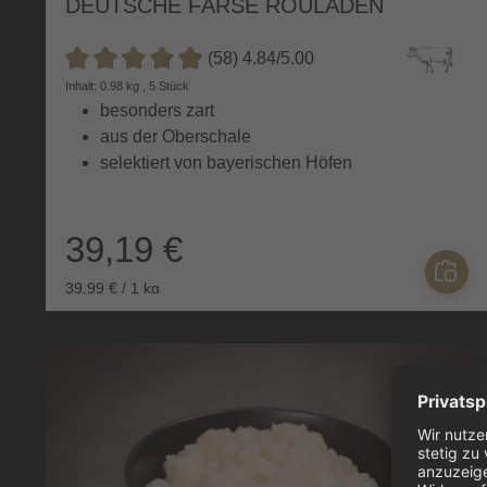
DEUTSCHE FÄRSE ROULADEN
(58) 4.84/5.00
Durchschnittliche Bewertung von 4.8 von 5 Sternen
Inhalt: 0.98 kg , 5 Stück
besonders zart
aus der Oberschale
selektiert von bayerischen Höfen
39,19 €
39,99 € / 1 kg