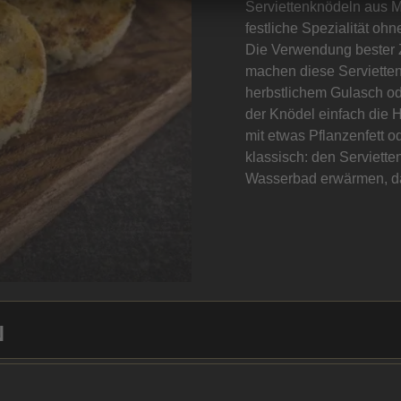
Serviettenknödeln aus Ma
festliche Spezialität oh
Die Verwendung bester Z
machen diese Servietten
herbstlichem Gulasch od
der Knödel einfach die 
mit etwas Pflanzenfett o
klassisch: den Serviette
Wasserbad erwärmen, da
N