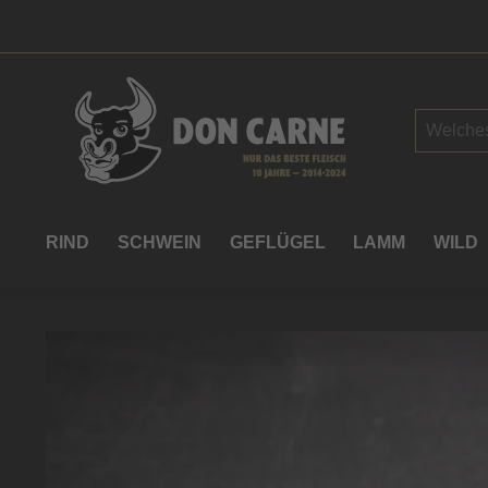
springen
Zur Hauptnavigation springen
RIND
SCHWEIN
GEFLÜGEL
LAMM
WILD
Bildergalerie überspringen