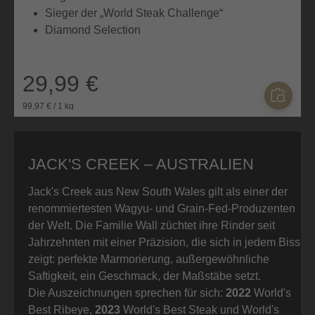
Sieger der „World Steak Challenge“
Diamond Selection
29,99 €
99,97 € / 1 kg
JACK'S CREEK – AUSTRALIEN
Jack's Creek aus New South Wales gilt als einer der
renommiertesten Wagyu- und Grain-Fed-Produzenten
der Welt. Die Familie Wall züchtet ihre Rinder seit
Jahrzehnten mit einer Präzision, die sich in jedem Biss
zeigt: perfekte Marmorierung, außergewöhnliche
Saftigkeit, ein Geschmack, der Maßstäbe setzt.
Die Auszeichnungen sprechen für sich:
2022
World's
Best Ribeye,
2023
World's Best Steak und World's