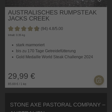
AUSTRALISCHES RUMPSTEAK
JACKS CREEK
(94) 4.8/5.00
Durchschnittliche Bewertung von 4.8 von 5 Sternen
Inhalt: 0.35 kg
stark marmoriert
bis zu 170 Tage Getreidefütterung
Gold Medaille World Steak Challenge 2024
29,99 €
85,69 € / 1 kg
STONE AXE PASTORAL COMPANY –