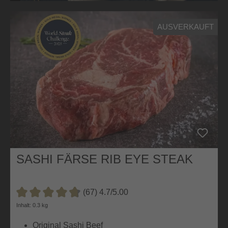
Produktgalerie überspringen
AUSVERKAUFT
SASHI FÄRSE RIB EYE STEAK
(67) 4.7/5.00
Durchschnittliche Bewertung von 4.7 von 5 Sternen
Inhalt: 0.3 kg
Original Sashi Beef