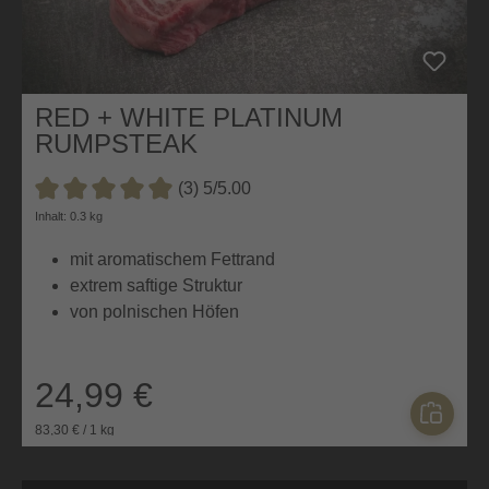
RED + WHITE PLATINUM
RUMPSTEAK
(3) 5/5.00
Durchschnittliche Bewertung von 5 von 5 Sternen
Inhalt: 0.3 kg
mit aromatischem Fettrand
extrem saftige Struktur
von polnischen Höfen
24,99 €
83,30 € / 1 kg