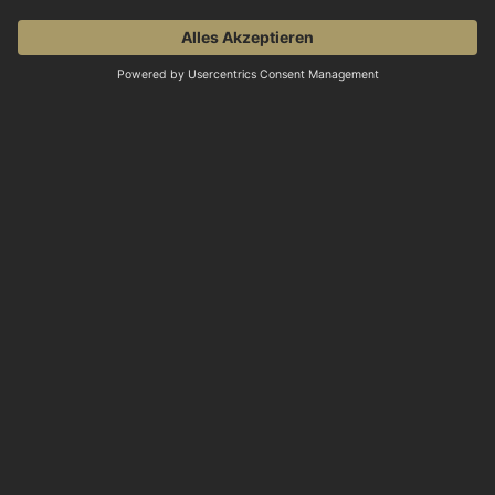
VERSANDPARTNER
QUALITÄTSSIEGEL
© 2026 Don Carne
Alle Preise inkl. gesetzl. Mehrwertsteuer zzgl.
Versandkosten
und ggf. Nachnahmegebühren, wenn