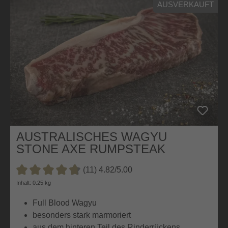
AUSVERKAUFT
AUSTRALISCHES WAGYU
STONE AXE RUMPSTEAK
(11) 4.82/5.00
Durchschnittliche Bewertung von 4.8 von 5 Sternen
Inhalt: 0.25 kg
Full Blood Wagyu
besonders stark marmoriert
aus dem hinteren Teil des Rinderrückens