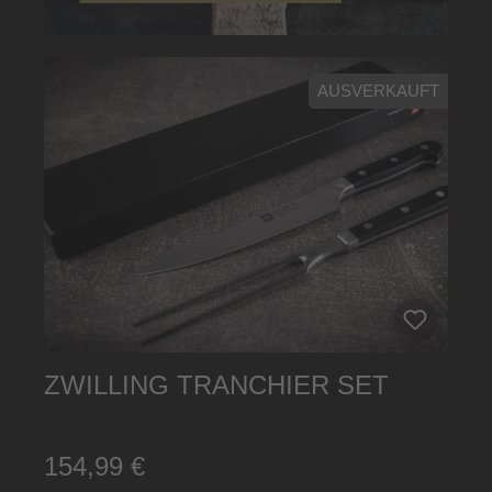
FT
AUSVERKAUFT
ZWILLING TRANCHIER SET
D
154,99 €
9,