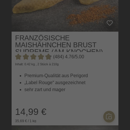
FRANZÖSISCHE
MAISHÄHNCHEN BRUST
SUPREME (AM KNOCHEN)
(484) 4.76/5.00
Durchschnittliche Bewertung von 4.7 von 5 Sternen
Inhalt: 0.42 kg , 2 Stück à 210g
Premium-Qualität aus Perigord
„Label Rouge“ ausgezeichnet
sehr zart und mager
14,99 €
35,69 € / 1 kg