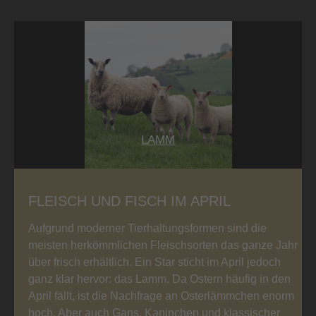
LAMM
FLEISCH UND FISCH IM APRIL
Aufgrund moderner Tierhaltungsformen sind die
meisten herkömmlichen Fleischsorten das ganze Jahr
über frisch erhältlich. Ein Star sticht im April jedoch
ganz klar hervor: das Lamm. Da Ostern häufig in den
April fällt, ist die Nachfrage an Osterlämmchen enorm
hoch. Aber auch Gans, Kaninchen und klassischer