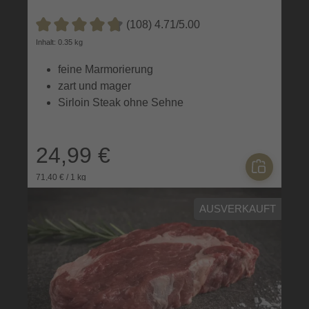
(108) 4.71/5.00
Durchschnittliche Bewertung von 4.7 von 5 Sternen
Inhalt: 0.35 kg
feine Marmorierung
zart und mager
Sirloin Steak ohne Sehne
24,99 €
71,40 € / 1 kg
AUSVERKAUFT