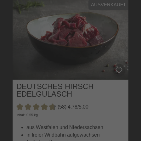
AUSVERKAUFT
DEUTSCHES HIRSCH
EDELGULASCH
(58) 4.78/5.00
Durchschnittliche Bewertung von 4.7 von 5 Sternen
Inhalt: 0.55 kg
aus Westfalen und Niedersachsen
in freier Wildbahn aufgewachsen