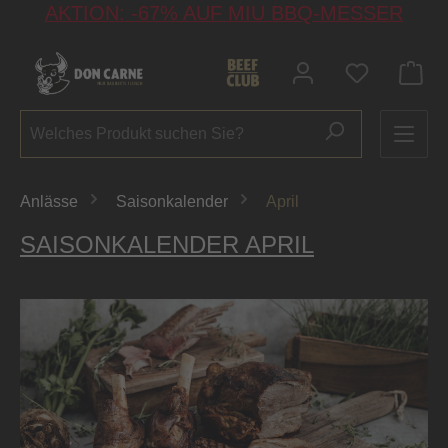
AKTION: -67% AUF MIU BBQ-MESSER
alt springen
Du hast 0 P
Anlässe
Saisonkalender
April
SAISONKALENDER APRIL