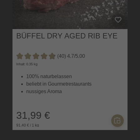
BÜFFEL DRY AGED RIB EYE
(40) 4.7/5.00
Durchschnittliche Bewertung von 4.7 von 5 Sternen
Inhalt: 0.35 kg
100% naturbelassen
beliebt in Gourmetrestaurants
nussiges Aroma
31,99 €
91,40 € / 1 kg