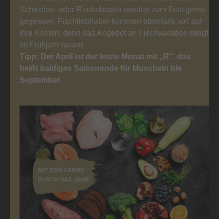
Schweine- oder Rinderbraten werden zum Fest gerne
gegessen. Fischliebhaber kommen ebenfalls voll auf
ihre Kosten, denn das Angebot an Fischvariation steigt
im Frühjahr rasant.
Tipp: Der April ist der letzte Monat mit „R“, das
heißt baldiges Saisonende für Muscheln bis
September.