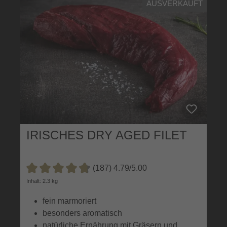
AUSVERKAUFT
IRISCHES DRY AGED FILET
(187) 4.79/5.00
Durchschnittliche Bewertung von 4.7 von 5 Sternen
Inhalt: 2.3 kg
fein marmoriert
besonders aromatisch
natürliche Ernährung mit Gräsern und