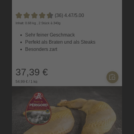
(36) 4.47/5.00
Durchschnittliche Bewertung von 4.4 von 5 Sternen
Inhalt: 0.68 kg , 2 Stück à 340g
Sehr feiner Geschmack
Perfekt als Braten und als Steaks
Besonders zart
37,39 €
54,99 € / 1 kg