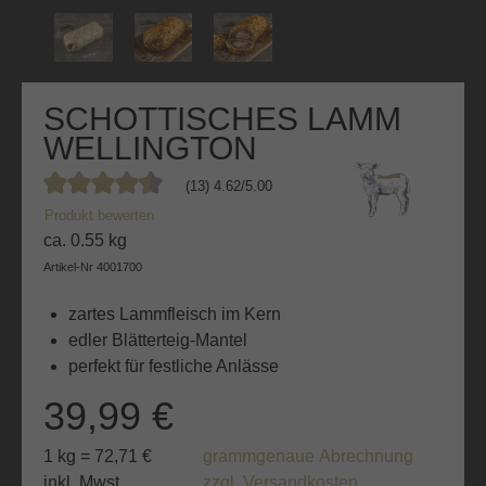
SCHOTTISCHES LAMM
WELLINGTON
(13) 4.62/5.00
Durchschnittliche Bewertung von 4.6 von 5 Sternen
Produkt bewerten
ca. 0.55 kg
Artikel-Nr
4001700
zartes Lammfleisch im Kern
edler Blätterteig-Mantel
perfekt für festliche Anlässe
39,99 €
1 kg = 72,71 €
grammgenaue Abrechnung
inkl. Mwst.
zzgl. Versandkosten