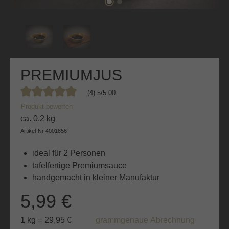
PREMIUMJUS
(4) 5/5.00
Durchschnittliche Bewertung von 5 von 5 Sternen
Produkt bewerten
ca. 0.2 kg
Artikel-Nr
4001856
ideal für 2 Personen
tafelfertige Premiumsauce
handgemacht in kleiner Manufaktur
5,99 €
1 kg = 29,95 €
grammgenaue Abrechnung