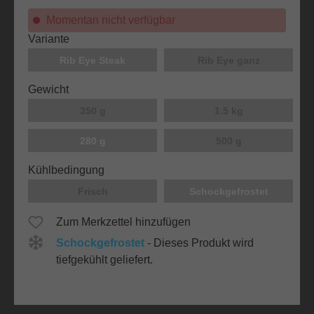
Momentan nicht verfügbar
auswählen
Variante
Rib Eye Steak
Rib Eye ganz
auswählen
Gewicht
350 g
1.5 kg
280 g
500 g
auswählen
Kühlbedingung
Frisch
Schockgefrostet
Zum Merkzettel hinzufügen
Schockgefrostet
- Dieses Produkt wird
tiefgekühlt geliefert.