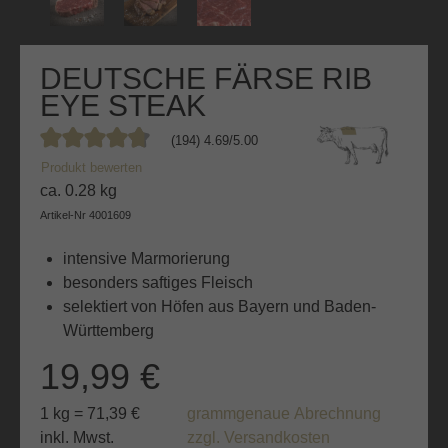
DEUTSCHE FÄRSE RIB
EYE STEAK
(194) 4.69/5.00
Durchschnittliche Bewertung von 4.6 von 5 Sternen
Produkt bewerten
ca. 0.28 kg
Artikel-Nr
4001609
intensive Marmorierung
besonders saftiges Fleisch
selektiert von Höfen aus Bayern und Baden-
Württemberg
19,99 €
1 kg = 71,39 €
grammgenaue Abrechnung
inkl. Mwst.
zzgl. Versandkosten