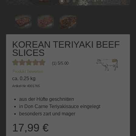
KOREAN TERIYAKI BEEF
SLICES
(1) 5/5.00
Durchschnittliche Bewertung von 5 von 5 Sternen
Produkt bewerten
ca. 0.25 kg
Artikel-Nr
4001765
aus der Hüfte geschnitten
in Don Carne Teriyakisauce eingelegt
besonders zart und mager
17,99 €