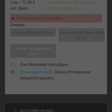
1 kg = 71,96 €
grammgenaue Abrechnung
inkl. Mwst.
zzgl. Versandkosten
Momentan nicht verfügbar
auswählen
Variante
Korean BBQ Beef Slices
Korean Black Pepper Beef
Slices
Korean Teriyaki Beef
Slices
Zum Merkzettel hinzufügen
Schockgefrostet
- Dieses Produkt wird
tiefgekühlt geliefert.
BESCHREIBUNG