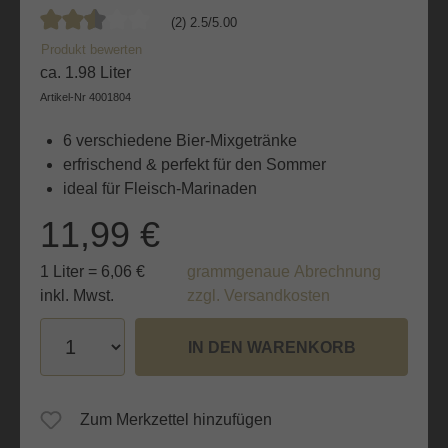
(2) 2.5/5.00
Durchschnittliche Bewertung von 2.5 von 5 Sternen
Produkt bewerten
ca. 1.98 Liter
Artikel-Nr
4001804
6 verschiedene Bier-Mixgetränke
erfrischend & perfekt für den Sommer
ideal für Fleisch-Marinaden
11,99 €
1 Liter = 6,06 €
grammgenaue Abrechnung
inkl. Mwst.
zzgl. Versandkosten
IN DEN WARENKORB
Zum Merkzettel hinzufügen