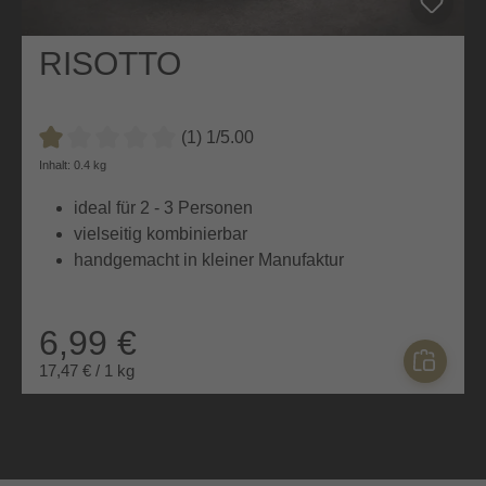
RISOTTO
(1) 1/5.00
Durchschnittliche Bewertung von 1 von 5 Sternen
Inhalt: 0.4 kg
ideal für 2 - 3 Personen
vielseitig kombinierbar
handgemacht in kleiner Manufaktur
6,99 €
17,47 € / 1 kg