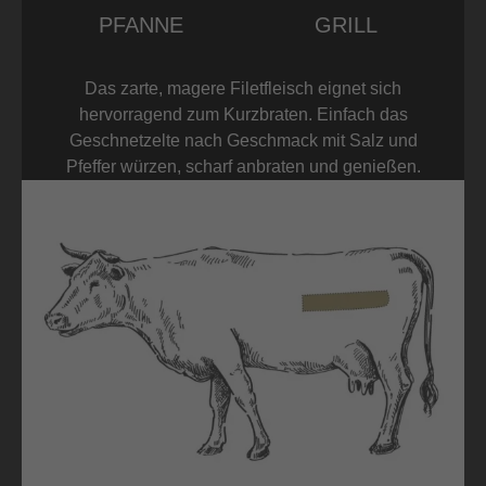
PFANNE
GRILL
Das zarte, magere Filetfleisch eignet sich
hervorragend zum Kurzbraten. Einfach das
Geschnetzelte nach Geschmack mit Salz und
Pfeffer würzen, scharf anbraten und genießen.