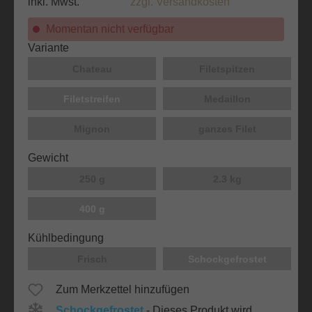
inkl. Mwst.
zzgl. Versandkosten
Momentan nicht verfügbar
auswählen
Variante
Chateau
Filetspitzen
Filetstreifen
Medaillon
Mignon
ganzes Filet
auswählen
Gewicht
250 g
2.3 kg
400 g
auswählen
Kühlbedingung
Frisch
Schockgefrostet
Zum Merkzettel hinzufügen
Schockgefrostet
- Dieses Produkt wird