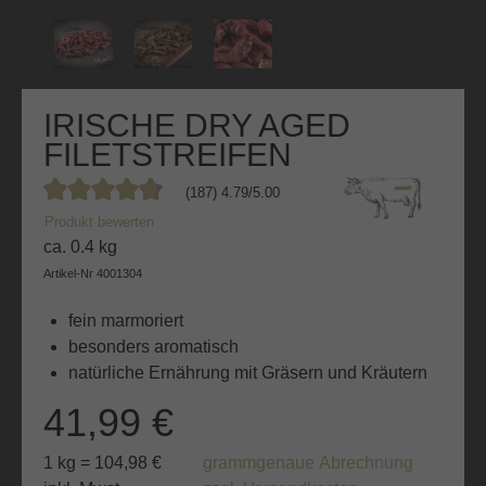
IRISCHE DRY AGED
FILETSTREIFEN
(187) 4.79/5.00
Durchschnittliche Bewertung von 4.7 von 5 Sternen
Produkt bewerten
ca. 0.4 kg
Artikel-Nr
4001304
fein marmoriert
besonders aromatisch
natürliche Ernährung mit Gräsern und Kräutern
41,99 €
1 kg = 104,98 €
grammgenaue Abrechnung