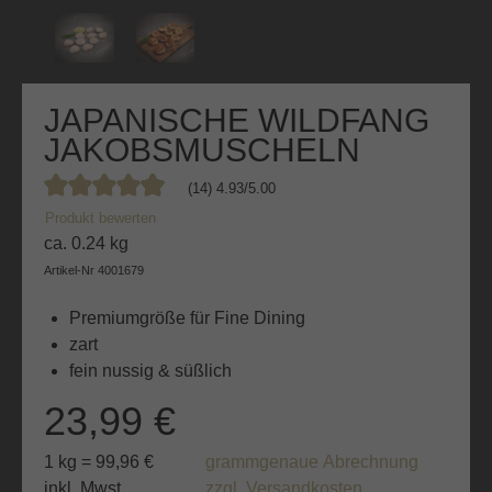
JAPANISCHE WILDFANG
JAKOBSMUSCHELN
(14) 4.93/5.00
Durchschnittliche Bewertung von 4.9 von 5 Sternen
Produkt bewerten
ca. 0.24 kg
Artikel-Nr
4001679
Premiumgröße für Fine Dining
zart
fein nussig & süßlich
23,99 €
1 kg = 99,96 €
grammgenaue Abrechnung
inkl. Mwst.
zzgl. Versandkosten