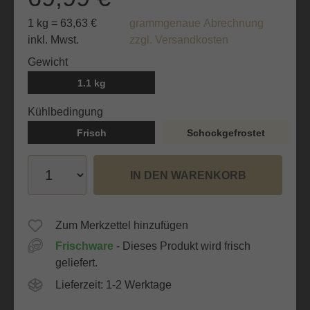
1 kg = 63,63 €
grammgenaue Abrechnung
inkl. Mwst.
zzgl. Versandkosten
auswählen
Gewicht
1.1 kg
auswählen
Kühlbedingung
Frisch
Schockgefrostet
IN DEN WARENKORB
Zum Merkzettel hinzufügen
Frischware
- Dieses Produkt wird frisch
geliefert.
Lieferzeit: 1-2 Werktage