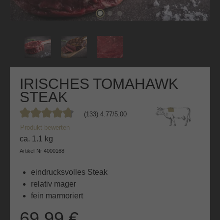
IRISCHES TOMAHAWK
STEAK
(133) 4.77/5.00
Durchschnittliche Bewertung von 4.7 von 5 Sternen
Produkt bewerten
ca. 1.1 kg
Artikel-Nr
4000168
eindrucksvolles Steak
relativ mager
fein marmoriert
69,99 €