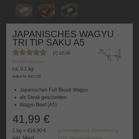
JAPANISCHES WAGYU
TRI TIP SAKU A5
(7) 5/5.00
Durchschnittliche Bewertung von 5 von 5 Sternen
Produkt bewerten
ca. 0.1 kg
Artikel-Nr
4001793
Japanisches Full Blood Wagyu
als Steak geschnitten
Wagyu Beef (A5)
41,99 €
1 kg = 419,90 €
grammgenaue Abrechnung
inkl. Mwst.
zzgl. Versandkosten