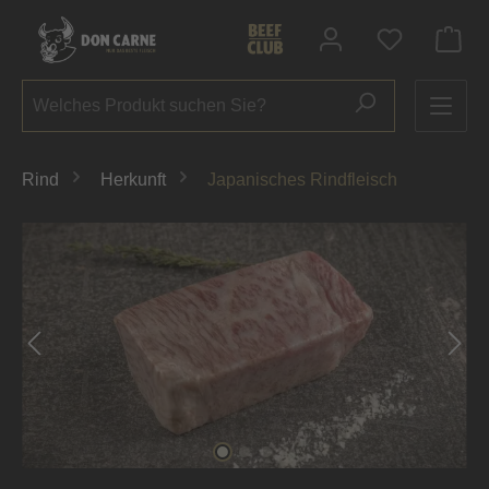
alt springen
Du hast 0 P
Rind
Herkunft
Japanisches Rindfleisch
Bildergalerie überspringen