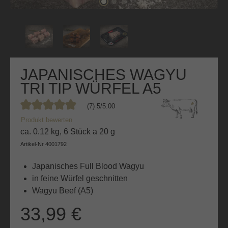
JAPANISCHES WAGYU
TRI TIP WÜRFEL A5
(7) 5/5.00
Durchschnittliche Bewertung von 5 von 5 Sternen
Produkt bewerten
ca. 0.12 kg, 6 Stück a 20 g
Artikel-Nr
4001792
Japanisches Full Blood Wagyu
in feine Würfel geschnitten
Wagyu Beef (A5)
33,99 €