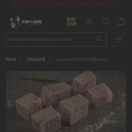
AKTION: -67% AUF MIU BBQ-MESSER
alt springen
Du hast 0 P
Rind
Herkunft
Japanisches Rindfleisch
Bildergalerie überspringen