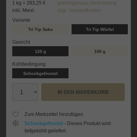
1 kg = 283,25 €
grammgenaue Abrechnung
inkl. Mwst.
zzgl. Versandkosten
auswählen
Variante
Tri Tip Saku
Tri Tip Würfel
auswählen
Gewicht
120 g
100 g
auswählen
Kühlbedingung
Schockgefrostet
IN DEN WARENKORB
Zum Merkzettel hinzufügen
Schockgefrostet
- Dieses Produkt wird
tiefgekühlt geliefert.