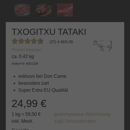
TXOGITXU TATAKI
(37) 4.46/5.00
Durchschnittliche Bewertung von 4.4 von 5 Sternen
Produkt bewerten
ca. 0.42 kg
Artikel-Nr
4001329
exklusiv bei Don Carne
besonders zart
Super Extra EU-Qualität
24,99 €
1 kg = 59,50 €
grammgenaue Abrechnung
inkl. Mwst.
zzgl. Versandkosten