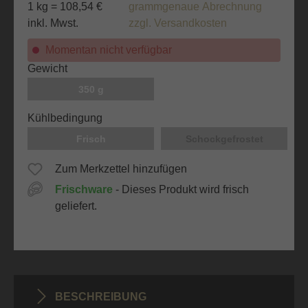
1 kg = 108,54 €
grammgenaue Abrechnung
inkl. Mwst.
zzgl. Versandkosten
Momentan nicht verfügbar
auswählen
Gewicht
350 g
auswählen
Kühlbedingung
Frisch
Schockgefrostet
Zum Merkzettel hinzufügen
Frischware
- Dieses Produkt wird frisch
geliefert.
BESCHREIBUNG