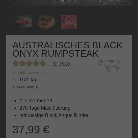
AUSTRALISCHES BLACK
ONYX RUMPSTEAK
(5) 5/5.00
Durchschnittliche Bewertung von 5 von 5 Sternen
Produkt bewerten
ca. 0.35 kg
Artikel-Nr
4001343
fein marmoriert
270 Tage Maisfütterung
reinrassige Black Angus Rinder
37,99 €