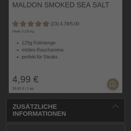
MALDON SMOKED SEA SALT
(23) 4.78/5.00
Durchschnittliche Bewertung von 4.7 von 5 Sternen
Inhalt: 0.125 kg
125g Füllmenge
mildes Raucharoma
perfekt für Steaks
4,99 €
39,92 € / 1 kg
ZUSÄTZLICHE
INFORMATIONEN