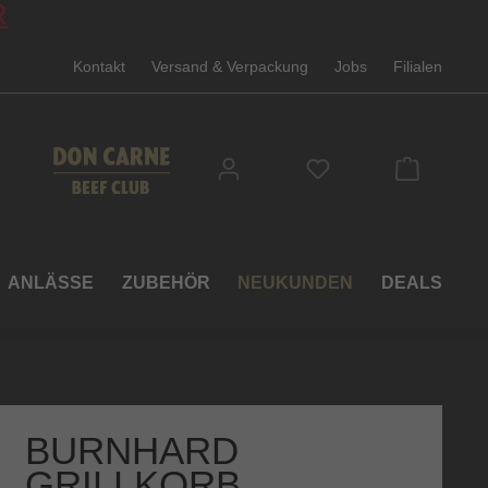
R
Kontakt
Versand & Verpackung
Jobs
Filialen
Du hast 0 Produkte
ANLÄSSE
ZUBEHÖR
NEUKUNDEN
DEALS
BURNHARD
GRILLKORB