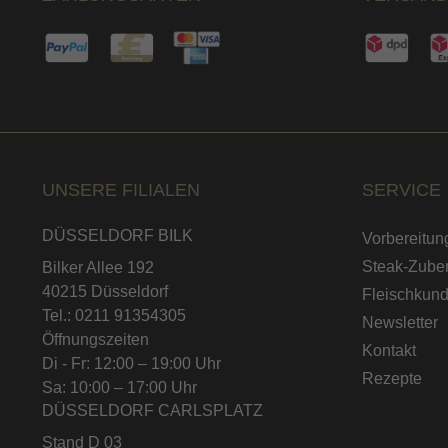
UNSERE FILIALEN
SERVICE
DÜSSELDORF BILK
Vorbereitun
Steak-Zuber
Bilker Allee 192
40215 Düsseldorf
Fleischkun
Tel.: 0211 91354305
Newsletter
Öffnungszeiten
Kontakt
Di - Fr: 12:00 – 19:00 Uhr
Rezepte
Sa: 10:00 – 17:00 Uhr
DÜSSELDORF CARLSPLATZ
Stand D 03