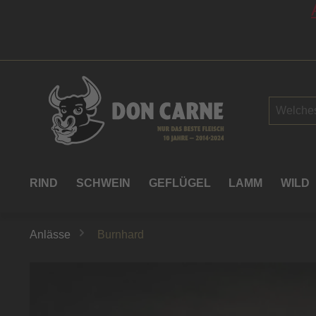
springen
Zur Hauptnavigation springen
RIND
SCHWEIN
GEFLÜGEL
LAMM
WILD
Anlässe
Burnhard
Bildergalerie überspringen