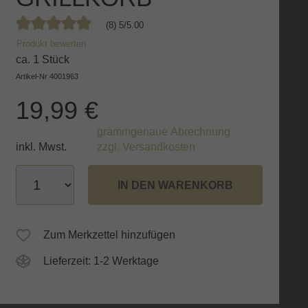
(8) 5/5.00
Durchschnittliche Bewertung von 5 von 5 Sternen
Produkt bewerten
ca. 1 Stück
Artikel-Nr
4001963
19,99 €
grammgenaue Abrechnung
inkl. Mwst.
zzgl. Versandkosten
IN DEN WARENKORB
Zum Merkzettel hinzufügen
Lieferzeit: 1-2 Werktage