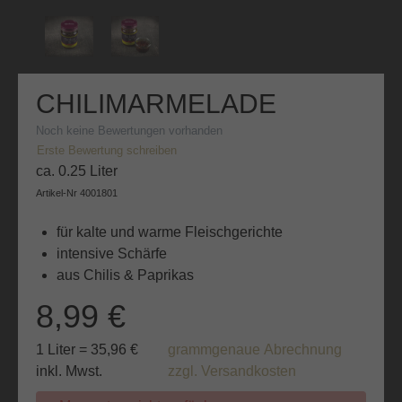
CHILIMARMELADE
Noch keine Bewertungen vorhanden
Erste Bewertung schreiben
ca. 0.25 Liter
Artikel-Nr
4001801
für kalte und warme Fleischgerichte
intensive Schärfe
aus Chilis & Paprikas
8,99 €
1 Liter = 35,96 €
grammgenaue Abrechnung
inkl. Mwst.
zzgl. Versandkosten