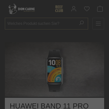
alt springen
Du hast 0 P
Bildergalerie überspringen
HUAWEI BAND 11 PRO