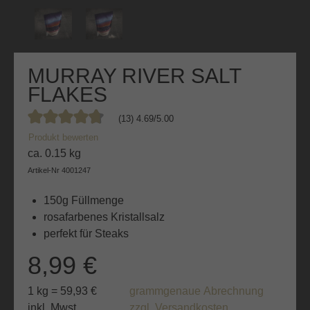
MURRAY RIVER SALT
FLAKES
(13) 4.69/5.00
Durchschnittliche Bewertung von 4.6 von 5 Sternen
Produkt bewerten
ca. 0.15 kg
Artikel-Nr
4001247
150g Füllmenge
rosafarbenes Kristallsalz
perfekt für Steaks
8,99 €
1 kg = 59,93 €
grammgenaue Abrechnung
inkl. Mwst.
zzgl. Versandkosten