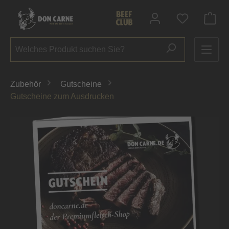
alt springen
Du hast 0 P
Zubehör
Gutscheine
Gutscheine zum Ausdrucken
Bildergalerie überspringen